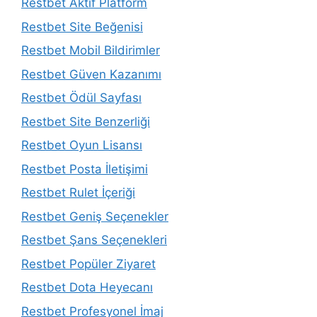
Restbet Aktif Platform
Restbet Site Beğenisi
Restbet Mobil Bildirimler
Restbet Güven Kazanımı
Restbet Ödül Sayfası
Restbet Site Benzerliği
Restbet Oyun Lisansı
Restbet Posta İletişimi
Restbet Rulet İçeriği
Restbet Geniş Seçenekler
Restbet Şans Seçenekleri
Restbet Popüler Ziyaret
Restbet Dota Heyecanı
Restbet Profesyonel İmaj