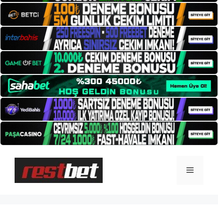
İçeriğe
atla
Menü