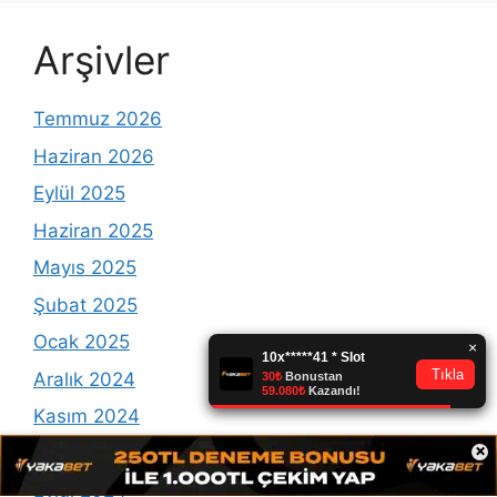
Arşivler
Temmuz 2026
Haziran 2026
Eylül 2025
Haziran 2025
Mayıs 2025
Şubat 2025
Ocak 2025
Aralık 2024
Kasım 2024
×
Ekim 2024
Eylül 2024