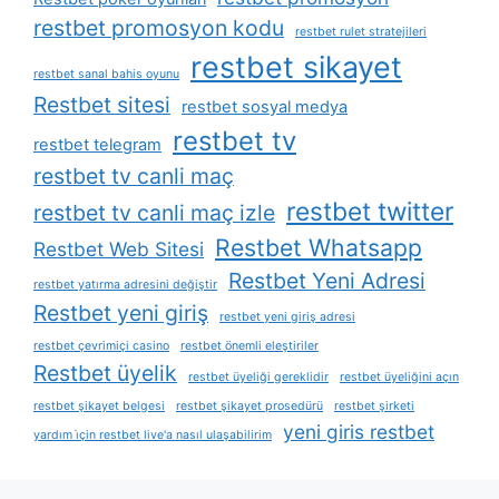
restbet promosyon kodu
restbet rulet stratejileri
restbet sikayet
restbet sanal bahis oyunu
Restbet sitesi
restbet sosyal medya
restbet tv
restbet telegram
restbet tv canli maç
restbet twitter
restbet tv canli maç izle
Restbet Whatsapp
Restbet Web Sitesi
Restbet Yeni Adresi
restbet yatırma adresini değiştir
Restbet yeni giriş
restbet yeni giriş adresi
restbet çevrimiçi casino
restbet önemli eleştiriler
Restbet üyelik
restbet üyeliği gereklidir
restbet üyeliğini açın
restbet şikayet belgesi
restbet şikayet prosedürü
restbet şirketi
yeni giris restbet
yardım i̇çin restbet live'a nasıl ulaşabilirim