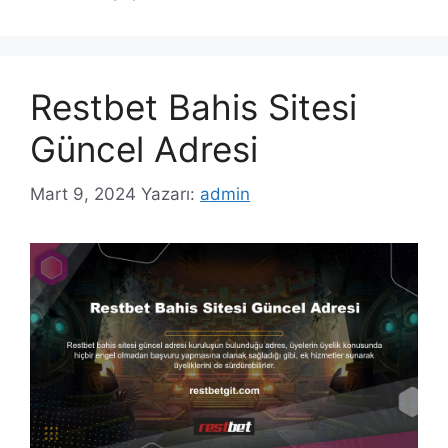
Restbet Bahis Sitesi
Güncel Adresi
Mart 9, 2024
Yazarı:
admin