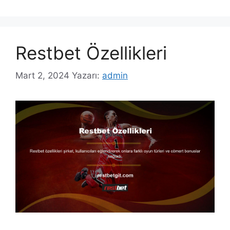
Restbet Özellikleri
Mart 2, 2024
Yazarı:
admin