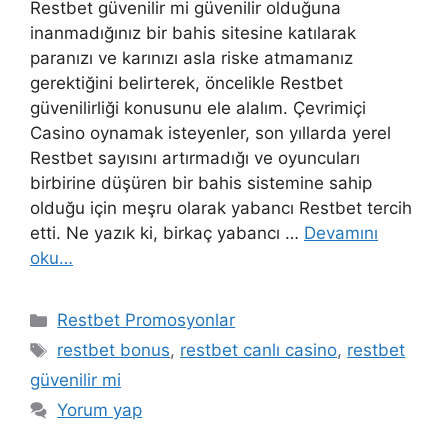
Restbet güvenilir mi güvenilir olduğuna
inanmadığınız bir bahis sitesine katılarak
paranızı ve karınızı asla riske atmamanız
gerektiğini belirterek, öncelikle Restbet
güvenilirliği konusunu ele alalım. Çevrimiçi
Casino oynamak isteyenler, son yıllarda yerel
Restbet sayısını artırmadığı ve oyuncuları
birbirine düşüren bir bahis sistemine sahip
olduğu için meşru olarak yabancı Restbet tercih
etti. Ne yazık ki, birkaç yabancı …
Devamını
oku…
Kategoriler
Restbet Promosyonlar
Etiketler
restbet bonus
,
restbet canlı casino
,
restbet
güvenilir mi
Yorum yap