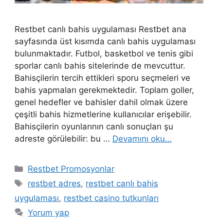
Restbet canlı bahis uygulaması Restbet ana
sayfasında üst kısımda canlı bahis uygulaması
bulunmaktadır. Futbol, ​​basketbol ve tenis gibi
sporlar canlı bahis sitelerinde de mevcuttur.
Bahisçilerin tercih ettikleri sporu seçmeleri ve
bahis yapmaları gerekmektedir. Toplam goller,
genel hedefler ve bahisler dahil olmak üzere
çeşitli bahis hizmetlerine kullanıcılar erişebilir.
Bahisçilerin oyunlarının canlı sonuçları şu
adreste görülebilir: bu …
Devamını oku…
Kategoriler
Restbet Promosyonlar
Etiketler
restbet adres
,
restbet canlı bahis
uygulaması
,
restbet casino tutkunları
Yorum yap