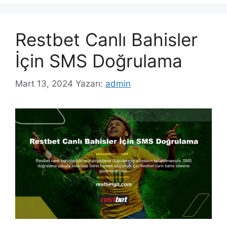
Restbet Canlı Bahisler
İçin SMS Doğrulama
Mart 13, 2024
Yazarı:
admin