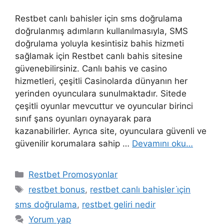
Restbet canlı bahisler için sms doğrulama
doğrulanmış adımların kullanılmasıyla, SMS
doğrulama yoluyla kesintisiz bahis hizmeti
sağlamak için Restbet canlı bahis sitesine
güvenebilirsiniz. Canlı bahis ve casino
hizmetleri, çeşitli Casinolarda dünyanın her
yerinden oyunculara sunulmaktadır. Sitede
çeşitli oyunlar mevcuttur ve oyuncular birinci
sınıf şans oyunları oynayarak para
kazanabilirler. Ayrıca site, oyunculara güvenli ve
güvenilir korumalara sahip …
Devamını oku…
Kategoriler
Restbet Promosyonlar
Etiketler
restbet bonus
,
restbet canlı bahisler i̇çin
sms doğrulama
,
restbet geliri nedir
Yorum yap