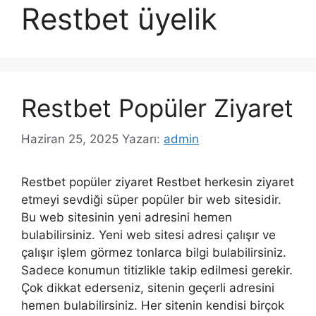
Restbet üyelik
Restbet Popüler Ziyaret
Haziran 25, 2025
Yazarı:
admin
Restbet popüler ziyaret Restbet herkesin ziyaret
etmeyi sevdiği süper popüler bir web sitesidir.
Bu web sitesinin yeni adresini hemen
bulabilirsiniz. Yeni web sitesi adresi çalışır ve
çalışır işlem görmez tonlarca bilgi bulabilirsiniz.
Sadece konumun titizlikle takip edilmesi gerekir.
Çok dikkat ederseniz, sitenin geçerli adresini
hemen bulabilirsiniz. Her sitenin kendisi birçok