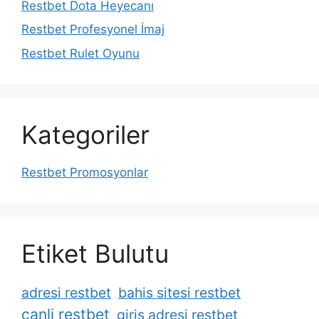
Restbet Dota Heyecanı
Restbet Profesyonel İmaj
Restbet Rulet Oyunu
Kategoriler
Restbet Promosyonlar
Etiket Bulutu
adresi restbet
bahis sitesi restbet
canli restbet
giris adresi restbet