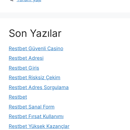
Son Yazılar
Restbet Güvenli Casino
Restbet Adresi
Restbet Giriş
Restbet Risksiz Çekim
Restbet Adres Sorgulama
Restbet
Restbet Sanal Form
Restbet Fırsat Kullanımı
Restbet Yüksek Kazançlar