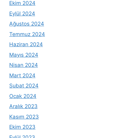
Ekim 2024
Eylül 2024
Ağustos 2024
Temmuz 2024
Haziran 2024
Mayıs 2024
Nisan 2024
Mart 2024
Şubat 2024
Ocak 2024
Aralık 2023
Kasım 2023
Ekim 2023
Eylül 2023