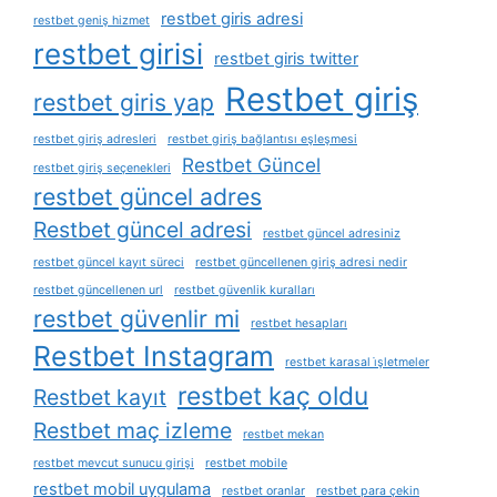
restbet giris adresi
restbet geniş hizmet
restbet girisi
restbet giris twitter
Restbet giriş
restbet giris yap
restbet giriş adresleri
restbet giriş bağlantısı eşleşmesi
Restbet Güncel
restbet giriş seçenekleri
restbet güncel adres
Restbet güncel adresi
restbet güncel adresiniz
restbet güncel kayıt süreci
restbet güncellenen giriş adresi nedir
restbet güncellenen url
restbet güvenlik kuralları
restbet güvenlir mi
restbet hesapları
Restbet Instagram
restbet karasal i̇şletmeler
restbet kaç oldu
Restbet kayıt
Restbet maç izleme
restbet mekan
restbet mevcut sunucu girişi
restbet mobile
restbet mobil uygulama
restbet oranlar
restbet para çekin