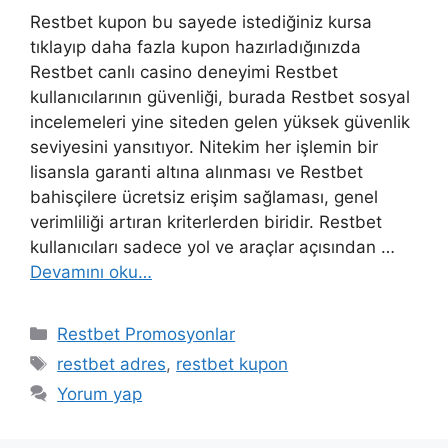
Restbet kupon bu sayede istediğiniz kursa
tıklayıp daha fazla kupon hazırladığınızda
Restbet canlı casino deneyimi Restbet
kullanıcılarının güvenliği, burada Restbet sosyal
incelemeleri yine siteden gelen yüksek güvenlik
seviyesini yansıtıyor. Nitekim her işlemin bir
lisansla garanti altına alınması ve Restbet
bahisçilere ücretsiz erişim sağlaması, genel
verimliliği artıran kriterlerden biridir. Restbet
kullanıcıları sadece yol ve araçlar açısından …
Devamını oku…
Kategoriler
Restbet Promosyonlar
Etiketler
restbet adres
,
restbet kupon
Yorum yap