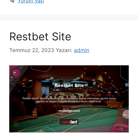
Yorum yap
Restbet Site
Temmuz 22, 2023
Yazarı:
admin