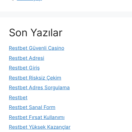
Son Yazılar
Restbet Güvenli Casino
Restbet Adresi
Restbet Giriş
Restbet Risksiz Çekim
Restbet Adres Sorgulama
Restbet
Restbet Sanal Form
Restbet Fırsat Kullanımı
Restbet Yüksek Kazançlar