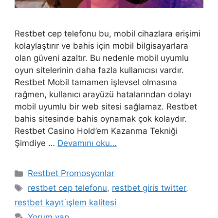
Restbet cep telefonu bu, mobil cihazlara erişimi
kolaylaştırır ve bahis için mobil bilgisayarlara
olan güveni azaltır. Bu nedenle mobil uyumlu
oyun sitelerinin daha fazla kullanıcısı vardır.
Restbet Mobil tamamen işlevsel olmasına
rağmen, kullanıcı arayüzü hatalarından dolayı
mobil uyumlu bir web sitesi sağlamaz. Restbet
bahis sitesinde bahis oynamak çok kolaydır.
Restbet Casino Hold’em Kazanma Tekniği
Şimdiye …
Devamını oku…
Kategoriler
Restbet Promosyonlar
Etiketler
restbet cep telefonu
,
restbet giris twitter
,
restbet kayıt i̇şlem kalitesi
Yorum yap