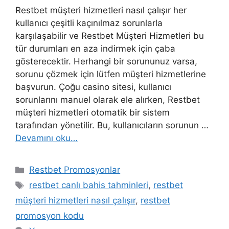
Restbet müşteri hizmetleri nasıl çalışır her
kullanıcı çeşitli kaçınılmaz sorunlarla
karşılaşabilir ve Restbet Müşteri Hizmetleri bu
tür durumları en aza indirmek için çaba
gösterecektir. Herhangi bir sorununuz varsa,
sorunu çözmek için lütfen müşteri hizmetlerine
başvurun. Çoğu casino sitesi, kullanıcı
sorunlarını manuel olarak ele alırken, Restbet
müşteri hizmetleri otomatik bir sistem
tarafından yönetilir. Bu, kullanıcıların sorunun …
Devamını oku…
Kategoriler
Restbet Promosyonlar
Etiketler
restbet canlı bahis tahminleri
,
restbet
müşteri hizmetleri nasıl çalışır
,
restbet
promosyon kodu