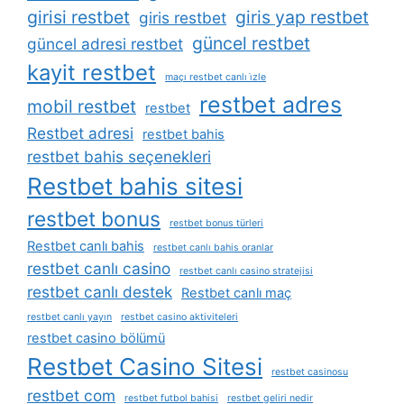
girisi restbet
giris yap restbet
giris restbet
güncel restbet
güncel adresi restbet
kayit restbet
maçı restbet canlı i̇zle
restbet adres
mobil restbet
restbet
Restbet adresi
restbet bahis
restbet bahis seçenekleri
Restbet bahis sitesi
restbet bonus
restbet bonus türleri
Restbet canlı bahis
restbet canlı bahis oranlar
restbet canlı casino
restbet canlı casino stratejisi
restbet canlı destek
Restbet canlı maç
restbet canlı yayın
restbet casino aktiviteleri
restbet casino bölümü
Restbet Casino Sitesi
restbet casinosu
restbet com
restbet futbol bahisi
restbet geliri nedir