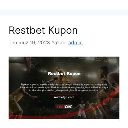
Restbet Kupon
Temmuz 19, 2023
Yazarı:
admin