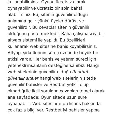
kullanabilirsiniz. Oyunu ücretsiz olarak
oynayabilir ve ücretsiz bir spin bahsi
alabilirsiniz. Bu, sitenin güvenilir olduğu
anlamına gelir çünkü üyeler dürüst ve
güvenilirdir. Bu cevaplar sitenin güvenilir
olduğunu göstermektedir. Saha çalışması iyi bir
altyapı sistemi ile yapıldı. Bu özellikleri
kullanarak web sitesine bahis koyabilirsiniz.
Altyapı şirketlerinin süreç üzerinde büyük bir
etkisi vardır. Her bahis ve yatırım süreci için
yetenekli insanların desteğine sahibiz. Hangi
web sitelerinin güvenilir olduğu
Restbet
güvenilir siteler
hangi web sitelerinin sitede
güvenilir bahisler ve Restbet yetkili olup
olmadığı ile ilgili soruların cevapları temel olarak
ana sayfadadır. Oyun sitede uzun süre
oynanabilir. Web sitesinde bu lisans hakkında
çok fazla bilgi var. Restbet iyi bahisler yapma