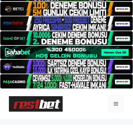
İçeriğe
atla
Menü