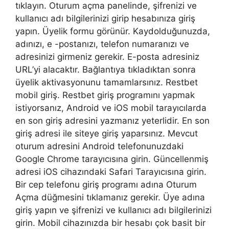
tıklayın. Oturum açma panelinde, şifrenizi ve
kullanıcı adı bilgilerinizi girip hesabınıza giriş
yapın. Üyelik formu görünür. Kaydolduğunuzda,
adınızı, e -postanızı, telefon numaranızı ve
adresinizi girmeniz gerekir. E-posta adresiniz
URL’yi alacaktır. Bağlantıya tıkladıktan sonra
üyelik aktivasyonunu tamamlarsınız. Restbet
mobil giriş. Restbet giriş programını yapmak
istiyorsanız, Android ve iOS mobil tarayıcılarda
en son giriş adresini yazmanız yeterlidir. En son
giriş adresi ile siteye giriş yaparsınız. Mevcut
oturum adresini Android telefonunuzdaki
Google Chrome tarayıcısına girin. Güncellenmiş
adresi iOS cihazındaki Safari Tarayıcısına girin.
Bir cep telefonu giriş programı adına Oturum
Açma düğmesini tıklamanız gerekir. Üye adına
giriş yapın ve şifrenizi ve kullanıcı adı bilgilerinizi
girin. Mobil cihazınızda bir hesabı çok basit bir