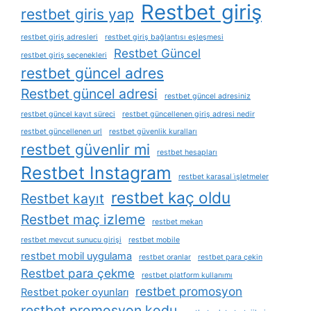
Restbet giriş
restbet giris yap
restbet giriş adresleri
restbet giriş bağlantısı eşleşmesi
Restbet Güncel
restbet giriş seçenekleri
restbet güncel adres
Restbet güncel adresi
restbet güncel adresiniz
restbet güncel kayıt süreci
restbet güncellenen giriş adresi nedir
restbet güncellenen url
restbet güvenlik kuralları
restbet güvenlir mi
restbet hesapları
Restbet Instagram
restbet karasal i̇şletmeler
restbet kaç oldu
Restbet kayıt
Restbet maç izleme
restbet mekan
restbet mevcut sunucu girişi
restbet mobile
restbet mobil uygulama
restbet oranlar
restbet para çekin
Restbet para çekme
restbet platform kullanımı
restbet promosyon
Restbet poker oyunları
restbet promosyon kodu