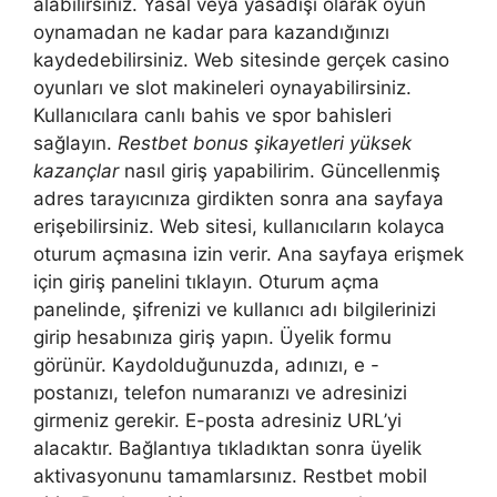
alabilirsiniz. Yasal veya yasadışı olarak oyun
oynamadan ne kadar para kazandığınızı
kaydedebilirsiniz. Web sitesinde gerçek casino
oyunları ve slot makineleri oynayabilirsiniz.
Kullanıcılara canlı bahis ve spor bahisleri
sağlayın.
Restbet bonus şikayetleri yüksek
kazançlar
nasıl giriş yapabilirim. Güncellenmiş
adres tarayıcınıza girdikten sonra ana sayfaya
erişebilirsiniz. Web sitesi, kullanıcıların kolayca
oturum açmasına izin verir. Ana sayfaya erişmek
için giriş panelini tıklayın. Oturum açma
panelinde, şifrenizi ve kullanıcı adı bilgilerinizi
girip hesabınıza giriş yapın. Üyelik formu
görünür. Kaydolduğunuzda, adınızı, e -
postanızı, telefon numaranızı ve adresinizi
girmeniz gerekir. E-posta adresiniz URL’yi
alacaktır. Bağlantıya tıkladıktan sonra üyelik
aktivasyonunu tamamlarsınız. Restbet mobil