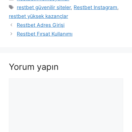
Etiketler
restbet güvenilir siteler
,
Restbet Instagram
,
restbet yüksek kazançlar
Yazı
Restbet Adres Girişi
dolaşımı
Restbet Fırsat Kullanımı
Yorum yapın
Yorum