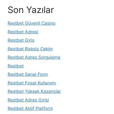
Son Yazılar
Restbet Güvenli Casino
Restbet Adresi
Restbet Giriş
Restbet Risksiz Çekim
Restbet Adres Sorgulama
Restbet
Restbet Sanal Form
Restbet Fırsat Kullanımı
Restbet Yüksek Kazançlar
Restbet Adres Girişi
Restbet Aktif Platform