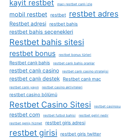
kayit restbet
maçı restbet canlı i̇zle
restbet adres
mobil restbet
restbet
Restbet adresi
restbet bahis
restbet bahis seçenekleri
Restbet bahis sitesi
restbet bonus
restbet bonus türleri
Restbet canlı bahis
restbet canlı bahis oranlar
restbet canlı casino
restbet canlı casino stratejisi
restbet canlı destek
Restbet canlı maç
restbet canlı yayın
restbet casino aktiviteleri
restbet casino bölümü
Restbet Casino Sitesi
restbet casinosu
restbet com
restbet futbol bahisi
restbet geliri nedir
restbet giris adresi
restbet geniş hizmet
restbet girisi
restbet giris twitter