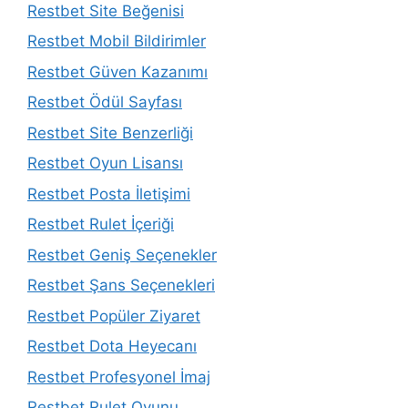
Restbet Site Beğenisi
Restbet Mobil Bildirimler
Restbet Güven Kazanımı
Restbet Ödül Sayfası
Restbet Site Benzerliği
Restbet Oyun Lisansı
Restbet Posta İletişimi
Restbet Rulet İçeriği
Restbet Geniş Seçenekler
Restbet Şans Seçenekleri
Restbet Popüler Ziyaret
Restbet Dota Heyecanı
Restbet Profesyonel İmaj
Restbet Rulet Oyunu