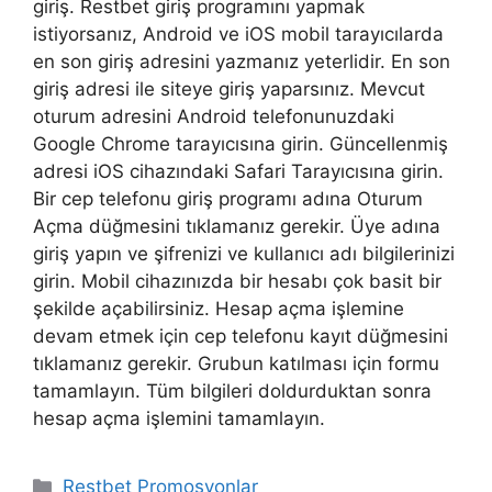
giriş. Restbet giriş programını yapmak
istiyorsanız, Android ve iOS mobil tarayıcılarda
en son giriş adresini yazmanız yeterlidir. En son
giriş adresi ile siteye giriş yaparsınız. Mevcut
oturum adresini Android telefonunuzdaki
Google Chrome tarayıcısına girin. Güncellenmiş
adresi iOS cihazındaki Safari Tarayıcısına girin.
Bir cep telefonu giriş programı adına Oturum
Açma düğmesini tıklamanız gerekir. Üye adına
giriş yapın ve şifrenizi ve kullanıcı adı bilgilerinizi
girin. Mobil cihazınızda bir hesabı çok basit bir
şekilde açabilirsiniz. Hesap açma işlemine
devam etmek için cep telefonu kayıt düğmesini
tıklamanız gerekir. Grubun katılması için formu
tamamlayın. Tüm bilgileri doldurduktan sonra
hesap açma işlemini tamamlayın.
Kategoriler
Restbet Promosyonlar