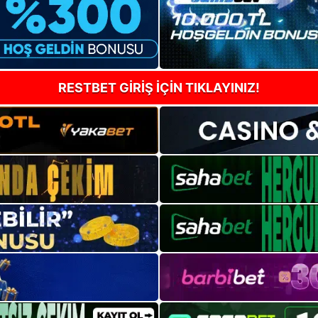
RESTBET GİRİŞ İÇİN TIKLAYINIZ!