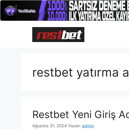
İçeriğe
atla
restbet yatırma a
Restbet Yeni Giriş A
Ağustos 31, 2024
Yazarı:
admin