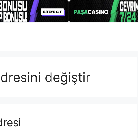
dresini değiştir
dresi