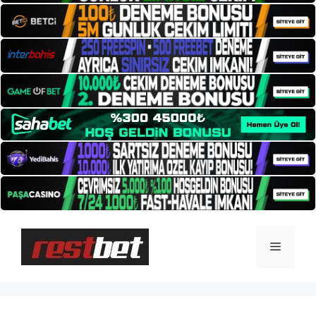
İçeriğe
atla
Menü