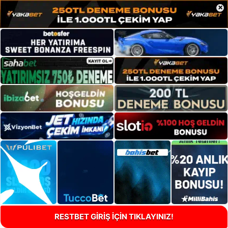
×
RESTBET GİRİŞ İÇİN TIKLAYINIZ!