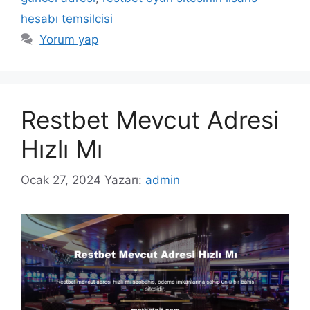
hesabı temsilcisi
Yorum yap
Restbet Mevcut Adresi
Hızlı Mı
Ocak 27, 2024
Yazarı:
admin