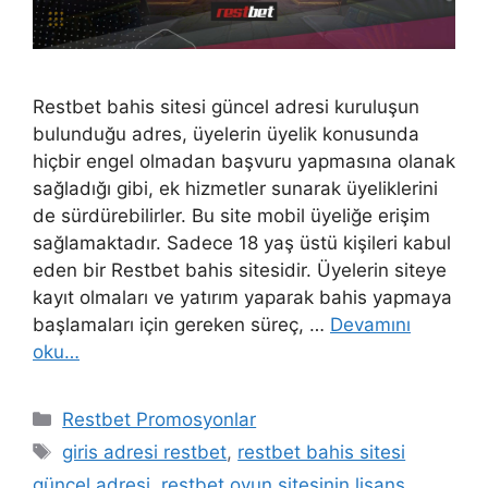
Restbet bahis sitesi güncel adresi kuruluşun
bulunduğu adres, üyelerin üyelik konusunda
hiçbir engel olmadan başvuru yapmasına olanak
sağladığı gibi, ek hizmetler sunarak üyeliklerini
de sürdürebilirler. Bu site mobil üyeliğe erişim
sağlamaktadır. Sadece 18 yaş üstü kişileri kabul
eden bir Restbet bahis sitesidir. Üyelerin siteye
kayıt olmaları ve yatırım yaparak bahis yapmaya
başlamaları için gereken süreç, …
Devamını
oku…
Kategoriler
Restbet Promosyonlar
Etiketler
giris adresi restbet
,
restbet bahis sitesi
güncel adresi
,
restbet oyun sitesinin lisans