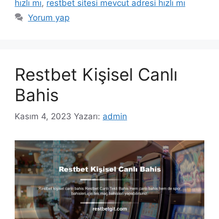
hızlı mı
,
restbet sitesi mevcut adresi hızlı mı
Yorum yap
Restbet Kişisel Canlı
Bahis
Kasım 4, 2023
Yazarı:
admin