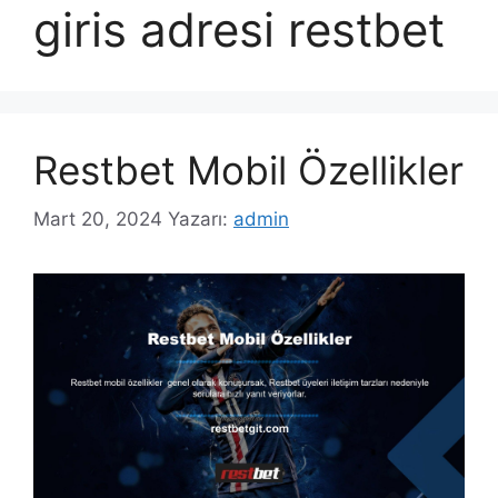
giris adresi restbet
Restbet Mobil Özellikler
Mart 20, 2024
Yazarı:
admin