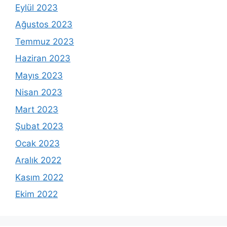
Eylül 2023
Ağustos 2023
Temmuz 2023
Haziran 2023
Mayıs 2023
Nisan 2023
Mart 2023
Şubat 2023
Ocak 2023
Aralık 2022
Kasım 2022
Ekim 2022