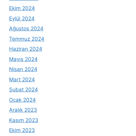
Ekim 2024
Eylül 2024
Ağustos 2024
Temmuz 2024
Haziran 2024
Mayıs 2024
Nisan 2024
Mart 2024
Şubat 2024
Ocak 2024
Aralık 2023
Kasım 2023
Ekim 2023