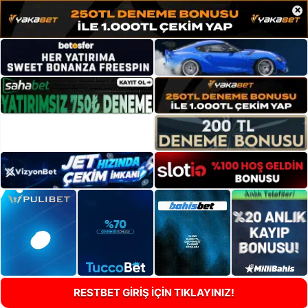
×
RESTBET GİRİŞ İÇİN TIKLAYINIZ!