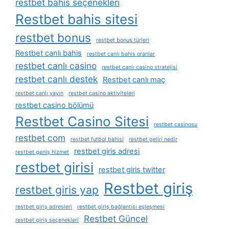
restbet bahis seçenekleri
Restbet bahis sitesi
restbet bonus
restbet bonus türleri
Restbet canlı bahis
restbet canlı bahis oranlar
restbet canlı casino
restbet canlı casino stratejisi
restbet canlı destek
Restbet canlı maç
restbet canlı yayın
restbet casino aktiviteleri
restbet casino bölümü
Restbet Casino Sitesi
restbet casinosu
restbet com
restbet futbol bahisi
restbet geliri nedir
restbet giris adresi
restbet geniş hizmet
restbet girisi
restbet giris twitter
Restbet giriş
restbet giris yap
restbet giriş adresleri
restbet giriş bağlantısı eşleşmesi
Restbet Güncel
restbet giriş seçenekleri