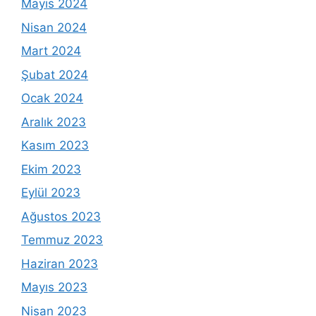
Mayıs 2024
Nisan 2024
Mart 2024
Şubat 2024
Ocak 2024
Aralık 2023
Kasım 2023
Ekim 2023
Eylül 2023
Ağustos 2023
Temmuz 2023
Haziran 2023
Mayıs 2023
Nisan 2023