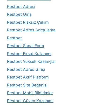
Restbet Adresi
Restbet Giriş
Restbet Risksiz Çekim
Restbet Adres Sorgulama
Restbet
Restbet Sanal Form
Restbet Fırsat Kullanımı
Restbet Yüksek Kazançlar
Restbet Adres Girişi
Restbet Aktif Platform
Restbet Site Beğenisi
Restbet Mobil Bildirimler
Restbet Güven Kazanımı