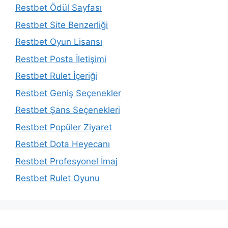
Restbet Ödül Sayfası
Restbet Site Benzerliği
Restbet Oyun Lisansı
Restbet Posta İletişimi
Restbet Rulet İçeriği
Restbet Geniş Seçenekler
Restbet Şans Seçenekleri
Restbet Popüler Ziyaret
Restbet Dota Heyecanı
Restbet Profesyonel İmaj
Restbet Rulet Oyunu