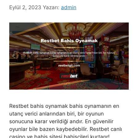
Eylül 2, 2023
Yazarı:
admin
Restbet bahis oynamak bahis oynamanın en
utanç verici anlarından biri, bir oyunun
sonucuna karar verildiği andır. En güvenilir
oyunlar bile bazen kaybedebilir. Restbet canlı
casino ve bahis sitesi bahisçileri kurtarır!