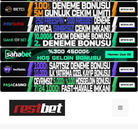
İçeriğe
atla
Menü