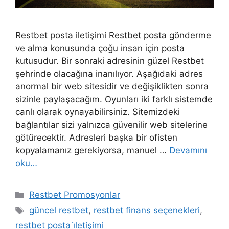
Restbet posta iletişimi Restbet posta gönderme
ve alma konusunda çoğu insan için posta
kutusudur. Bir sonraki adresinin güzel Restbet
şehrinde olacağına inanılıyor. Aşağıdaki adres
anormal bir web sitesidir ve değişiklikten sonra
sizinle paylaşacağım. Oyunları iki farklı sistemde
canlı olarak oynayabilirsiniz. Sitemizdeki
bağlantılar sizi yalnızca güvenilir web sitelerine
götürecektir. Adresleri başka bir ofisten
kopyalamanız gerekiyorsa, manuel …
Devamını
oku…
Kategoriler
Restbet Promosyonlar
Etiketler
güncel restbet
,
restbet finans seçenekleri
,
restbet posta i̇letişimi