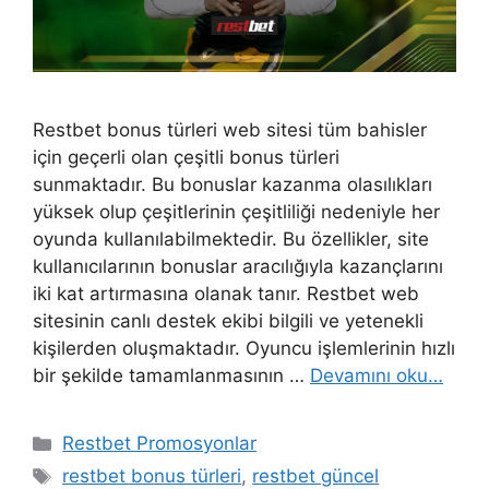
Restbet bonus türleri web sitesi tüm bahisler
için geçerli olan çeşitli bonus türleri
sunmaktadır. Bu bonuslar kazanma olasılıkları
yüksek olup çeşitlerinin çeşitliliği nedeniyle her
oyunda kullanılabilmektedir. Bu özellikler, site
kullanıcılarının bonuslar aracılığıyla kazançlarını
iki kat artırmasına olanak tanır. Restbet web
sitesinin canlı destek ekibi bilgili ve yetenekli
kişilerden oluşmaktadır. Oyuncu işlemlerinin hızlı
bir şekilde tamamlanmasının …
Devamını oku…
Kategoriler
Restbet Promosyonlar
Etiketler
restbet bonus türleri
,
restbet güncel