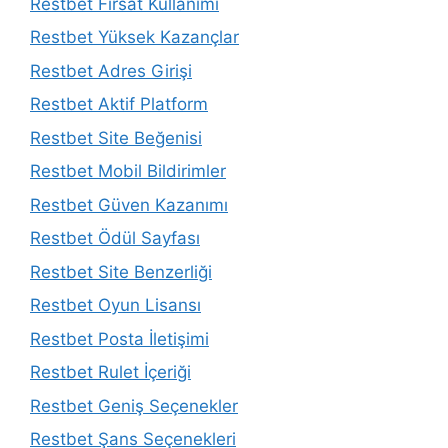
Restbet Fırsat Kullanımı
Restbet Yüksek Kazançlar
Restbet Adres Girişi
Restbet Aktif Platform
Restbet Site Beğenisi
Restbet Mobil Bildirimler
Restbet Güven Kazanımı
Restbet Ödül Sayfası
Restbet Site Benzerliği
Restbet Oyun Lisansı
Restbet Posta İletişimi
Restbet Rulet İçeriği
Restbet Geniş Seçenekler
Restbet Şans Seçenekleri