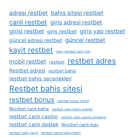
adresi restbet
bahis sitesi restbet
canli restbet
giris adresi restbet
girisi restbet
giris yap restbet
giris restbet
güncel restbet
güncel adresi restbet
kayit restbet
maçı restbet canlı i̇zle
restbet adres
mobil restbet
restbet
Restbet adresi
restbet bahis
restbet bahis seçenekleri
Restbet bahis sitesi
restbet bonus
restbet bonus türleri
Restbet canlı bahis
restbet canlı bahis oranlar
restbet canlı casino
restbet canlı casino stratejisi
restbet canlı destek
Restbet canlı maç
restbet canlı yayın
restbet casino aktiviteleri