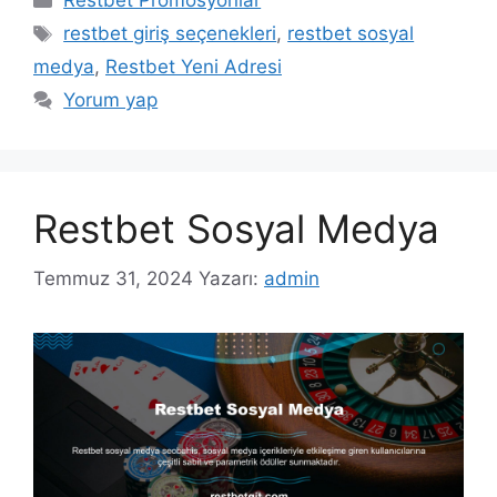
Restbet Promosyonlar
Etiketler
restbet giriş seçenekleri
,
restbet sosyal
medya
,
Restbet Yeni Adresi
Yorum yap
Restbet Sosyal Medya
Temmuz 31, 2024
Yazarı:
admin