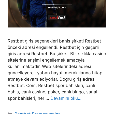
Restbet giriş seçenekleri bahis şirketi Restbet
önceki adresi engellendi. Restbet için geçerli
giriş adresi Restbet. Bu şirket. Btk sıklıkla casino
sitelerine erişimi engellemek amacıyla
kullanılmaktadır. Web sitelerindeki adresi
güncelleyerek yaban hayatı meraklılarına hitap
etmeye devam ediyorlar. Doğru giriş adresi
Restbet. Com, Restbet spor bahisleri, canlı
bahis, canlı casino, poker, canlı bingo, sanal
spor bahisleri, her …
Devamını oku…
Kategoriler