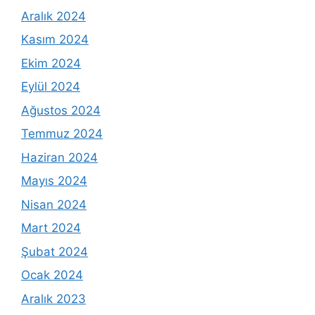
Aralık 2024
Kasım 2024
Ekim 2024
Eylül 2024
Ağustos 2024
Temmuz 2024
Haziran 2024
Mayıs 2024
Nisan 2024
Mart 2024
Şubat 2024
Ocak 2024
Aralık 2023