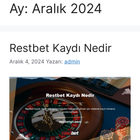
Ay:
Aralık 2024
Restbet Kaydı Nedir
Aralık 4, 2024
Yazarı:
admin