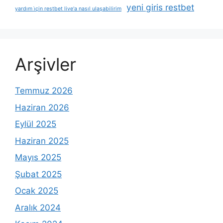
yeni giris restbet
yardım i̇çin restbet live'a nasıl ulaşabilirim
Arşivler
Temmuz 2026
Haziran 2026
Eylül 2025
Haziran 2025
Mayıs 2025
Şubat 2025
Ocak 2025
Aralık 2024