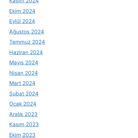
Kasım 2024
Ekim 2024
Eylül 2024
Ağustos 2024
Temmuz 2024
Haziran 2024
Mayıs 2024
Nisan 2024
Mart 2024
Şubat 2024
Ocak 2024
Aralık 2023
Kasım 2023
Ekim 2023