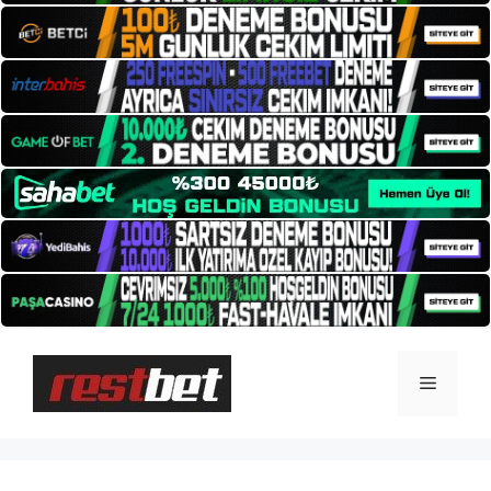
İçeriğe
atla
Menü