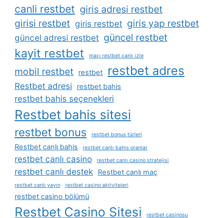
canli restbet
giris adresi restbet
girisi restbet
giris yap restbet
giris restbet
güncel restbet
güncel adresi restbet
kayit restbet
maçı restbet canlı i̇zle
restbet adres
mobil restbet
restbet
Restbet adresi
restbet bahis
restbet bahis seçenekleri
Restbet bahis sitesi
restbet bonus
restbet bonus türleri
Restbet canlı bahis
restbet canlı bahis oranlar
restbet canlı casino
restbet canlı casino stratejisi
restbet canlı destek
Restbet canlı maç
restbet canlı yayın
restbet casino aktiviteleri
restbet casino bölümü
Restbet Casino Sitesi
restbet casinosu