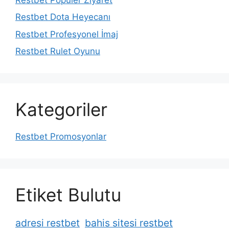
Restbet Dota Heyecanı
Restbet Profesyonel İmaj
Restbet Rulet Oyunu
Kategoriler
Restbet Promosyonlar
Etiket Bulutu
adresi restbet
bahis sitesi restbet