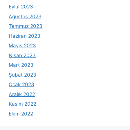
Eylül 2023
Ağustos 2023
Temmuz 2023
Haziran 2023
Mayıs 2023
Nisan 2023
Mart 2023
Şubat 2023
Ocak 2023
Aralık 2022
Kasım 2022
Ekim 2022