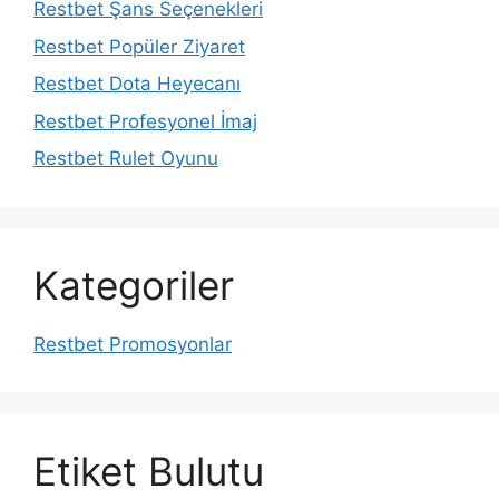
Restbet Şans Seçenekleri
Restbet Popüler Ziyaret
Restbet Dota Heyecanı
Restbet Profesyonel İmaj
Restbet Rulet Oyunu
Kategoriler
Restbet Promosyonlar
Etiket Bulutu