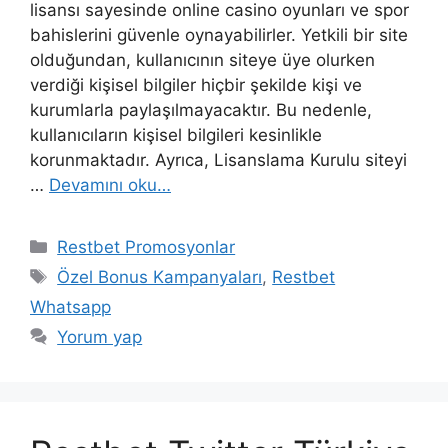
lisansı sayesinde online casino oyunları ve spor
bahislerini güvenle oynayabilirler. Yetkili bir site
olduğundan, kullanıcının siteye üye olurken
verdiği kişisel bilgiler hiçbir şekilde kişi ve
kurumlarla paylaşılmayacaktır. Bu nedenle,
kullanıcıların kişisel bilgileri kesinlikle
korunmaktadır. Ayrıca, Lisanslama Kurulu siteyi
…
Devamını oku…
Kategoriler
Restbet Promosyonlar
Etiketler
Özel Bonus Kampanyaları
,
Restbet
Whatsapp
Yorum yap