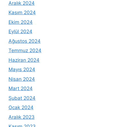
Aralık 2024
Kasım 2024
Ekim 2024
Eylül 2024
Ağustos 2024
Temmuz 2024
Haziran 2024
Mayıs 2024
Nisan 2024
Mart 2024
Şubat 2024
Ocak 2024
Aralık 2023
Kasım 2023