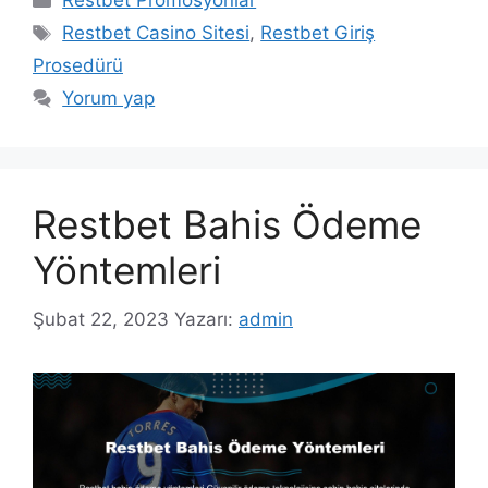
Restbet Promosyonlar
Etiketler
Restbet Casino Sitesi
,
Restbet Giriş
Prosedürü
Yorum yap
Restbet Bahis Ödeme
Yöntemleri
Şubat 22, 2023
Yazarı:
admin