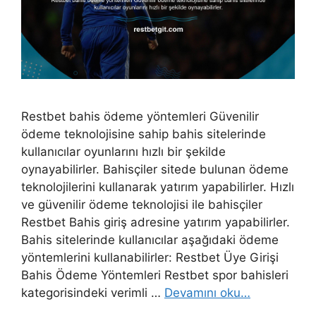
Restbet bahis ödeme yöntemleri Güvenilir
ödeme teknolojisine sahip bahis sitelerinde
kullanıcılar oyunlarını hızlı bir şekilde
oynayabilirler. Bahisçiler sitede bulunan ödeme
teknolojilerini kullanarak yatırım yapabilirler. Hızlı
ve güvenilir ödeme teknolojisi ile bahisçiler
Restbet Bahis giriş adresine yatırım yapabilirler.
Bahis sitelerinde kullanıcılar aşağıdaki ödeme
yöntemlerini kullanabilirler: Restbet Üye Girişi
Bahis Ödeme Yöntemleri Restbet spor bahisleri
kategorisindeki verimli …
Devamını oku…