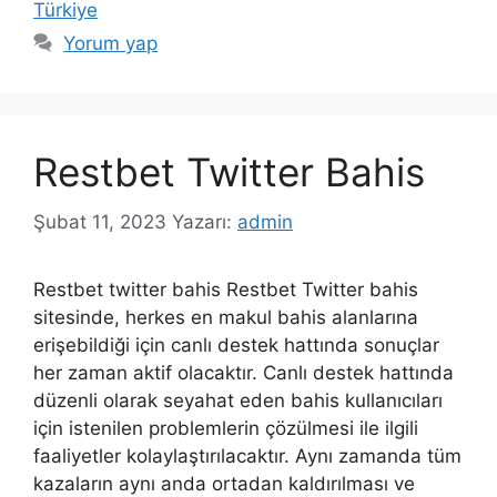
Türkiye
Yorum yap
Restbet Twitter Bahis
Şubat 11, 2023
Yazarı:
admin
Restbet twitter bahis Restbet Twitter bahis
sitesinde, herkes en makul bahis alanlarına
erişebildiği için canlı destek hattında sonuçlar
her zaman aktif olacaktır. Canlı destek hattında
düzenli olarak seyahat eden bahis kullanıcıları
için istenilen problemlerin çözülmesi ile ilgili
faaliyetler kolaylaştırılacaktır. Aynı zamanda tüm
kazaların aynı anda ortadan kaldırılması ve