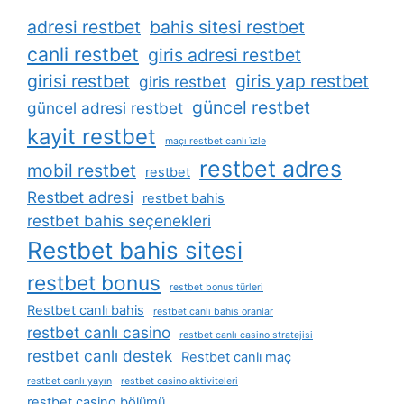
adresi restbet
bahis sitesi restbet
canli restbet
giris adresi restbet
girisi restbet
giris yap restbet
giris restbet
güncel restbet
güncel adresi restbet
kayit restbet
maçı restbet canlı i̇zle
restbet adres
mobil restbet
restbet
Restbet adresi
restbet bahis
restbet bahis seçenekleri
Restbet bahis sitesi
restbet bonus
restbet bonus türleri
Restbet canlı bahis
restbet canlı bahis oranlar
restbet canlı casino
restbet canlı casino stratejisi
restbet canlı destek
Restbet canlı maç
restbet canlı yayın
restbet casino aktiviteleri
restbet casino bölümü