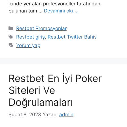
içinde yer alan profesyoneller tarafından
bulunan tüm …
Devamını oku…
Kategoriler
Restbet Promosyonlar
Etiketler
Restbet giriş
,
Restbet Twitter Bahis
Yorum yap
Restbet En İyi Poker
Siteleri Ve
Doğrulamaları
Şubat 8, 2023
Yazarı:
admin