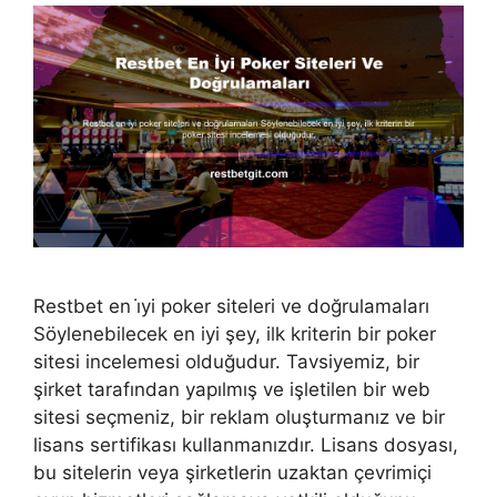
Restbet en i̇yi poker siteleri ve doğrulamaları
Söylenebilecek en iyi şey, ilk kriterin bir poker
sitesi incelemesi olduğudur. Tavsiyemiz, bir
şirket tarafından yapılmış ve işletilen bir web
sitesi seçmeniz, bir reklam oluşturmanız ve bir
lisans sertifikası kullanmanızdır. Lisans dosyası,
bu sitelerin veya şirketlerin uzaktan çevrimiçi