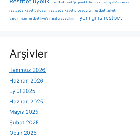
Restbet üyelik
restbet üyeliği gereklidir
restbet üyeliğini açın
restbet şikayet belgesi
restbet şikayet prosedürü
restbet şirketi
yeni giris restbet
yardım i̇çin restbet live'a nasıl ulaşabilirim
Arşivler
Temmuz 2026
Haziran 2026
Eylül 2025
Haziran 2025
Mayıs 2025
Şubat 2025
Ocak 2025