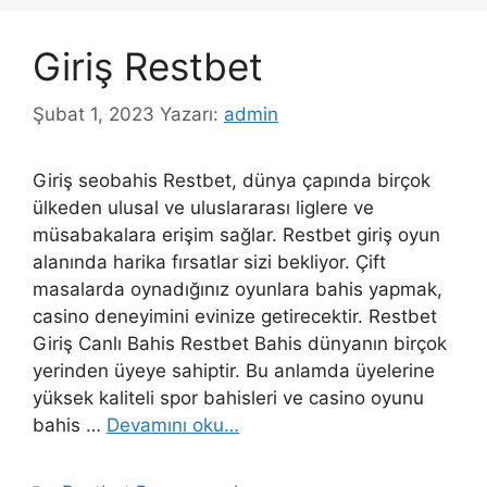
Giriş Restbet
Şubat 1, 2023
Yazarı:
admin
Giriş seobahis Restbet, dünya çapında birçok
ülkeden ulusal ve uluslararası liglere ve
müsabakalara erişim sağlar. Restbet giriş oyun
alanında harika fırsatlar sizi bekliyor. Çift
masalarda oynadığınız oyunlara bahis yapmak,
casino deneyimini evinize getirecektir. Restbet
Giriş Canlı Bahis Restbet Bahis dünyanın birçok
yerinden üyeye sahiptir. Bu anlamda üyelerine
yüksek kaliteli spor bahisleri ve casino oyunu
bahis …
Devamını oku…