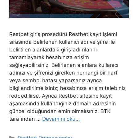
Restbet giriş prosedürü Restbet kayıt işlemi
sırasında belirlenen kullanıcı adı ve şifre ile
belirtilen alanlardaki giriş adımlarını
tamamlayarak hesabınıza erişim
sağlayabilirsiniz. Belirlenen alanlara kullanıcı
adınızı ve şifrenizi girerken herhangi bir harf
veya sembol hatası yaparsanız ayrıca
bilgilendirilmelisiniz; hesabınıza erişim talebiniz
reddedilirse. Ayrıca Restbet sitesine kayıt
aşamasında kullandığınız domain adresinin
güncel olduğundan emin olmalısınız. BTK
tarafından …
Devamını oku…
Kategoriler