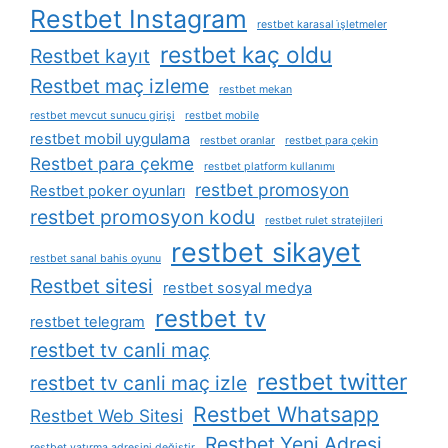
Restbet Instagram
restbet karasal i̇şletmeler
restbet kaç oldu
Restbet kayıt
Restbet maç izleme
restbet mekan
restbet mevcut sunucu girişi
restbet mobile
restbet mobil uygulama
restbet oranlar
restbet para çekin
Restbet para çekme
restbet platform kullanımı
restbet promosyon
Restbet poker oyunları
restbet promosyon kodu
restbet rulet stratejileri
restbet sikayet
restbet sanal bahis oyunu
Restbet sitesi
restbet sosyal medya
restbet tv
restbet telegram
restbet tv canli maç
restbet twitter
restbet tv canli maç izle
Restbet Whatsapp
Restbet Web Sitesi
Restbet Yeni Adresi
restbet yatırma adresini değiştir