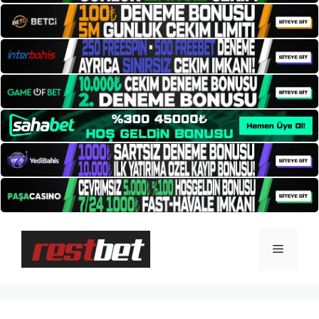
İçeriğe
atla
Menü