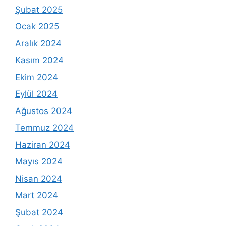
Şubat 2025
Ocak 2025
Aralık 2024
Kasım 2024
Ekim 2024
Eylül 2024
Ağustos 2024
Temmuz 2024
Haziran 2024
Mayıs 2024
Nisan 2024
Mart 2024
Şubat 2024