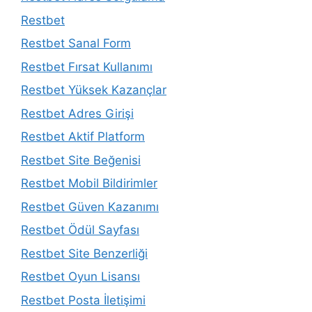
Restbet
Restbet Sanal Form
Restbet Fırsat Kullanımı
Restbet Yüksek Kazançlar
Restbet Adres Girişi
Restbet Aktif Platform
Restbet Site Beğenisi
Restbet Mobil Bildirimler
Restbet Güven Kazanımı
Restbet Ödül Sayfası
Restbet Site Benzerliği
Restbet Oyun Lisansı
Restbet Posta İletişimi