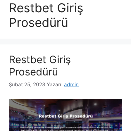
Restbet Giriş
Prosedürü
Restbet Giriş
Prosedürü
Şubat 25, 2023
Yazarı:
admin