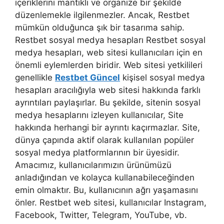
içeriklerini mantıklı ve organize bir şekilde
düzenlemekle ilgilenmezler. Ancak, Restbet
mümkün olduğunca şık bir tasarıma sahip.
Restbet sosyal medya hesapları Restbet sosyal
medya hesapları, web sitesi kullanıcıları için en
önemli eylemlerden biridir. Web sitesi yetkilileri
genellikle
Restbet Güncel
kişisel sosyal medya
hesapları aracılığıyla web sitesi hakkında farklı
ayrıntıları paylaşırlar. Bu şekilde, sitenin sosyal
medya hesaplarını izleyen kullanıcılar, Site
hakkında herhangi bir ayrıntı kaçırmazlar. Site,
dünya çapında aktif olarak kullanılan popüler
sosyal medya platformlarının bir üyesidir.
Amacımız, kullanıcılarımızın ürünümüzü
anladığından ve kolayca kullanabileceğinden
emin olmaktır. Bu, kullanıcının ağrı yaşamasını
önler. Restbet web sitesi, kullanıcılar Instagram,
Facebook, Twitter, Telegram, YouTube, vb.