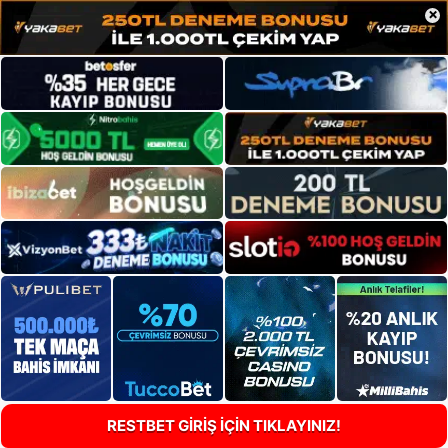
×
RESTBET GİRİŞ İÇİN TIKLAYINIZ!