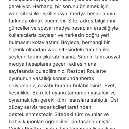
gerekiyor. Herhangi bir sorunu önlemek için,
web sitesi ile ilişkili sosyal medya hesaplarının
farkında olmak önemlidir. Site, adres bilgilerini
günceller ve sosyal medya hesapları aracılığıyla
kullanıcılarla paylaşır ve herkesin doğru yeri
bulmasını kolaylaştırır. Böylece, herhangi bir
hıçkırık olmadan web sitesindeki tüm harika
şeylerin tadını çıkarabilirsiniz. Sitenin tüm sosyal
medya hesaplarını geçerli adresin ana
sayfasında bulabilirsiniz. Restbet Roulette
oyununun yasallığı konusunda merak
ediyorsanız, cevabı burada bulabilirsiniz. Evet,
kesinlikle. Bu rulet oyunu tamamen yasaldır ve
oynamak için gerekli tüm lisanslara sahiptir. Üst
düzey servis tedarikçileri tarafından
desteklenmektedir. Sitedeki tüm oyunlar ve
bahis kuponları öğrenciler için tasarlanmıştır.
Çünkü Restbet web sitesi tamamen lisanslı ve