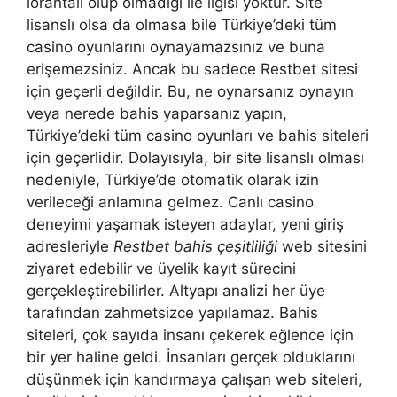
lorantalı olup olmadığı ile ilgisi yoktur. Site
lisanslı olsa da olmasa bile Türkiye’deki tüm
casino oyunlarını oynayamazsınız ve buna
erişemezsiniz. Ancak bu sadece Restbet sitesi
için geçerli değildir. Bu, ne oynarsanız oynayın
veya nerede bahis yaparsanız yapın,
Türkiye’deki tüm casino oyunları ve bahis siteleri
için geçerlidir. Dolayısıyla, bir site lisanslı olması
nedeniyle, Türkiye’de otomatik olarak izin
verileceği anlamına gelmez. Canlı casino
deneyimi yaşamak isteyen adaylar, yeni giriş
adresleriyle
Restbet bahis çeşitliliği
web sitesini
ziyaret edebilir ve üyelik kayıt sürecini
gerçekleştirebilirler. Altyapı analizi her üye
tarafından zahmetsizce yapılamaz. Bahis
siteleri, çok sayıda insanı çekerek eğlence için
bir yer haline geldi. İnsanları gerçek olduklarını
düşünmek için kandırmaya çalışan web siteleri,