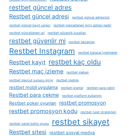
restbet güncel adres
Restbet güncel adresi
restbet güncel adresiniz
restbet güncel kayıt süreci
restbet güncellenen giriş adresi nedir
restbet güncellenen url
restbet güvenlik kuralları
restbet güvenlir mi
restbet hesapları
Restbet Instagram
restbet karasal i̇şletmeler
restbet kaç oldu
Restbet kayıt
Restbet maç izleme
restbet mekan
restbet mevcut sunucu girişi
restbet mobile
restbet mobil uygulama
restbet oranlar
restbet para çekin
Restbet para çekme
restbet platform kullanımı
restbet promosyon
Restbet poker oyunları
restbet promosyon kodu
restbet rulet stratejileri
restbet sikayet
restbet sanal bahis oyunu
Restbet sitesi
restbet sosyal medya