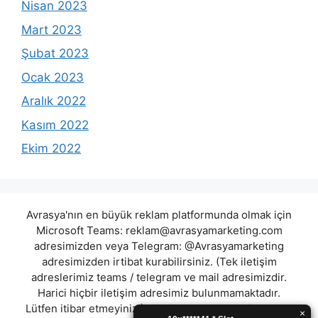
Nisan 2023
Mart 2023
Şubat 2023
Ocak 2023
Aralık 2022
Kasım 2022
Ekim 2022
Avrasya'nın en büyük reklam platformunda olmak için
Microsoft Teams:
reklam@avrasyamarketing.com
adresimizden veya Telegram: @Avrasyamarketing
adresimizden irtibat kurabilirsiniz. (Tek iletişim
adreslerimiz teams / telegram ve mail adresimizdir.
Harici hiçbir iletişim adresimiz bulunmamaktadır.
Lütfen itibar etmeyiniz.) Türkiye yasalarına göre 7258