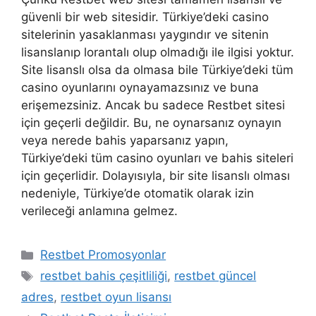
güvenli bir web sitesidir. Türkiye’deki casino
sitelerinin yasaklanması yaygındır ve sitenin
lisanslanıp lorantalı olup olmadığı ile ilgisi yoktur.
Site lisanslı olsa da olmasa bile Türkiye’deki tüm
casino oyunlarını oynayamazsınız ve buna
erişemezsiniz. Ancak bu sadece Restbet sitesi
için geçerli değildir. Bu, ne oynarsanız oynayın
veya nerede bahis yaparsanız yapın,
Türkiye’deki tüm casino oyunları ve bahis siteleri
için geçerlidir. Dolayısıyla, bir site lisanslı olması
nedeniyle, Türkiye’de otomatik olarak izin
verileceği anlamına gelmez.
Kategoriler
Restbet Promosyonlar
Etiketler
restbet bahis çeşitliliği
,
restbet güncel
adres
,
restbet oyun lisansı
Yazı