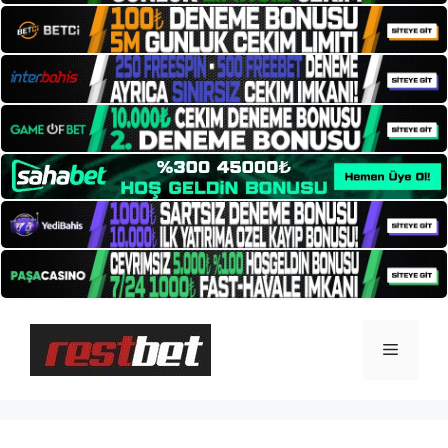
İçeriğe
atla
Menü