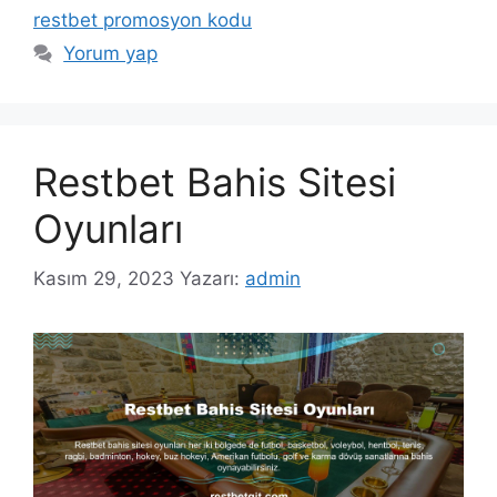
restbet promosyon kodu
Yorum yap
Restbet Bahis Sitesi
Oyunları
Kasım 29, 2023
Yazarı:
admin