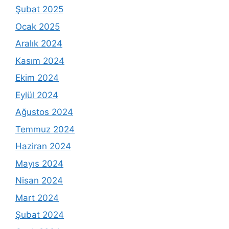
Şubat 2025
Ocak 2025
Aralık 2024
Kasım 2024
Ekim 2024
Eylül 2024
Ağustos 2024
Temmuz 2024
Haziran 2024
Mayıs 2024
Nisan 2024
Mart 2024
Şubat 2024