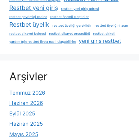
Restbet yeni giriş
restbet yeni giriş adresi
restbet çevrimiçi casino
restbet önemli eleştiriler
Restbet üyelik
restbet üyeliği gereklidir
restbet üyeliğini açın
restbet şikayet belgesi
restbet şikayet prosedürü
restbet şirketi
yeni giris restbet
yardım i̇çin restbet live'a nasıl ulaşabilirim
Arşivler
Temmuz 2026
Haziran 2026
Eylül 2025
Haziran 2025
Mayıs 2025