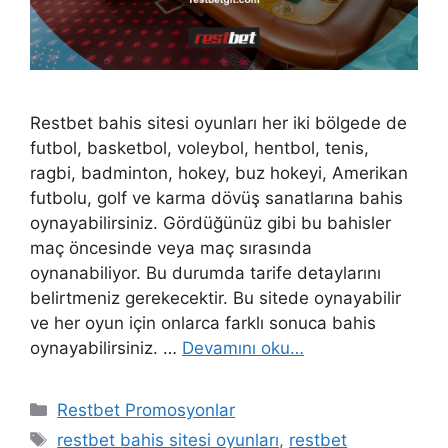
Restbet bahis sitesi oyunları her iki bölgede de
futbol, ​​basketbol, ​​voleybol, hentbol, ​​tenis,
ragbi, badminton, hokey, buz hokeyi, Amerikan
futbolu, golf ve karma dövüş sanatlarına bahis
oynayabilirsiniz. Gördüğünüz gibi bu bahisler
maç öncesinde veya maç sırasında
oynanabiliyor. Bu durumda tarife detaylarını
belirtmeniz gerekecektir. Bu sitede oynayabilir
ve her oyun için onlarca farklı sonuca bahis
oynayabilirsiniz. …
Devamını oku…
Kategoriler
Restbet Promosyonlar
Etiketler
restbet bahis sitesi oyunları
,
restbet