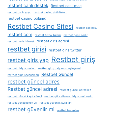
restbet canlı destek
Restbet canlı maç
restbet canlı yayın
restbet casino aktiviteleri
restbet casino bölümü
Restbet Casino Sitesi
restbet casinosu
restbet com
restbet futbol bahisi
restbet geliri nedir
restbet giris adresi
restbet geniş hizmet
restbet girisi
restbet giris twitter
Restbet giriş
restbet giris yap
restbet giriş adresleri
restbet giriş bağlantısı eşleşmesi
Restbet Güncel
restbet giriş seçenekleri
restbet güncel adres
Restbet güncel adresi
restbet güncel adresiniz
restbet güncel kayıt süreci
restbet güncellenen giriş adresi nedir
restbet güncellenen url
restbet güvenlik kuralları
restbet güvenlir mi
restbet hesapları