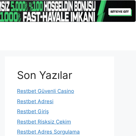
Son Yazılar
Restbet Güvenli Casino
Restbet Adresi
Restbet Giriş
Restbet Risksiz Çekim
Restbet Adres Sorgulama