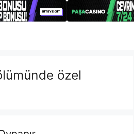
ölümünde özel
 Oynanır