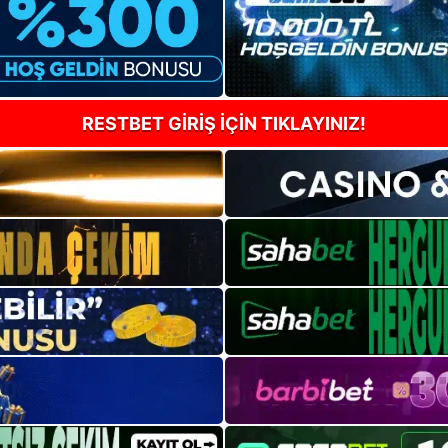
RESTBET GİRİŞ İÇİN TIKLAYINIZ!