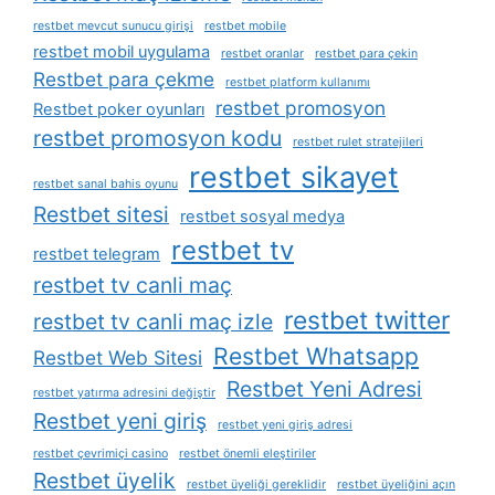
restbet mevcut sunucu girişi
restbet mobile
restbet mobil uygulama
restbet oranlar
restbet para çekin
Restbet para çekme
restbet platform kullanımı
restbet promosyon
Restbet poker oyunları
restbet promosyon kodu
restbet rulet stratejileri
restbet sikayet
restbet sanal bahis oyunu
Restbet sitesi
restbet sosyal medya
restbet tv
restbet telegram
restbet tv canli maç
restbet twitter
restbet tv canli maç izle
Restbet Whatsapp
Restbet Web Sitesi
Restbet Yeni Adresi
restbet yatırma adresini değiştir
Restbet yeni giriş
restbet yeni giriş adresi
restbet çevrimiçi casino
restbet önemli eleştiriler
Restbet üyelik
restbet üyeliği gereklidir
restbet üyeliğini açın