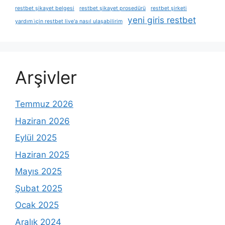
restbet şikayet belgesi
restbet şikayet prosedürü
restbet şirketi
yeni giris restbet
yardım i̇çin restbet live'a nasıl ulaşabilirim
Arşivler
Temmuz 2026
Haziran 2026
Eylül 2025
Haziran 2025
Mayıs 2025
Şubat 2025
Ocak 2025
Aralık 2024