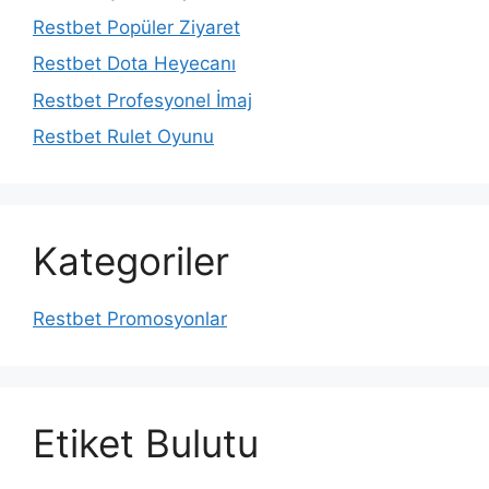
Restbet Popüler Ziyaret
Restbet Dota Heyecanı
Restbet Profesyonel İmaj
Restbet Rulet Oyunu
Kategoriler
Restbet Promosyonlar
Etiket Bulutu