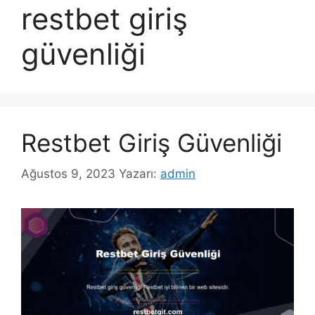
restbet giriş
güvenliği
Restbet Giriş Güvenliği
Ağustos 9, 2023
Yazarı:
admin