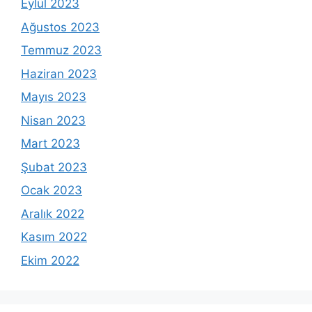
Eylül 2023
Ağustos 2023
Temmuz 2023
Haziran 2023
Mayıs 2023
Nisan 2023
Mart 2023
Şubat 2023
Ocak 2023
Aralık 2022
Kasım 2022
Ekim 2022