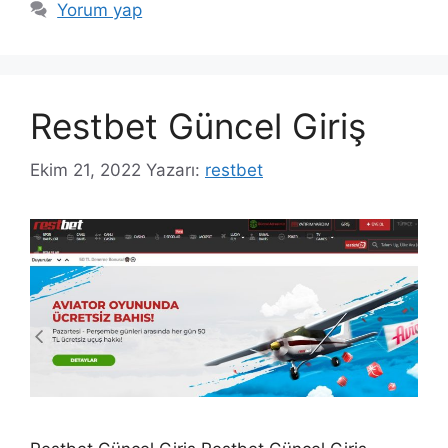
Yorum yap
Restbet Güncel Giriş
Ekim 21, 2022
Yazarı:
restbet