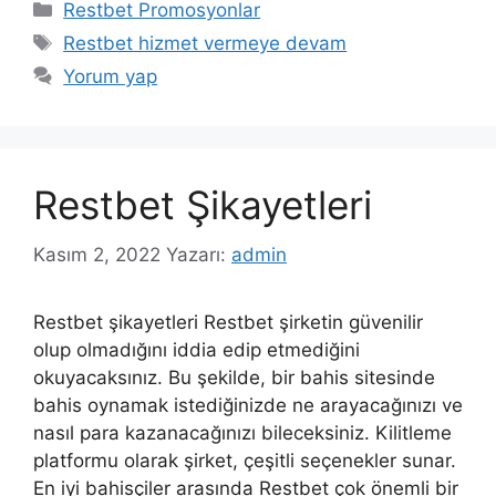
Kategoriler
Restbet Promosyonlar
Etiketler
Restbet hizmet vermeye devam
Yorum yap
Restbet Şikayetleri
Kasım 2, 2022
Yazarı:
admin
Restbet şikayetleri Restbet şirketin güvenilir
olup olmadığını iddia edip etmediğini
okuyacaksınız. Bu şekilde, bir bahis sitesinde
bahis oynamak istediğinizde ne arayacağınızı ve
nasıl para kazanacağınızı bileceksiniz. Kilitleme
platformu olarak şirket, çeşitli seçenekler sunar.
En iyi bahisçiler arasında Restbet çok önemli bir