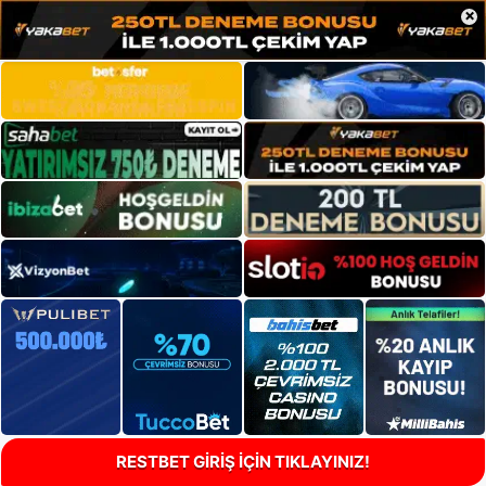
×
RESTBET GİRİŞ İÇİN TIKLAYINIZ!