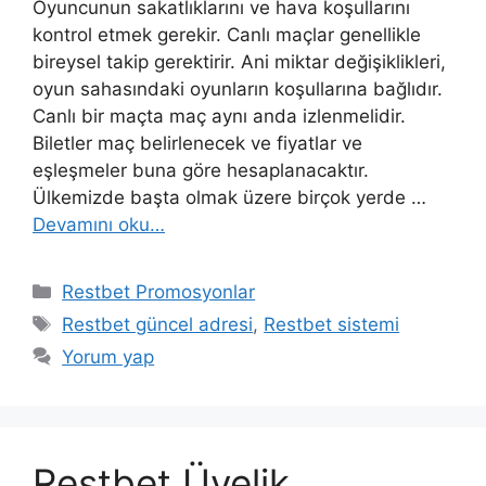
Oyuncunun sakatlıklarını ve hava koşullarını
kontrol etmek gerekir. Canlı maçlar genellikle
bireysel takip gerektirir. Ani miktar değişiklikleri,
oyun sahasındaki oyunların koşullarına bağlıdır.
Canlı bir maçta maç aynı anda izlenmelidir.
Biletler maç belirlenecek ve fiyatlar ve
eşleşmeler buna göre hesaplanacaktır.
Ülkemizde başta olmak üzere birçok yerde …
Devamını oku…
Kategoriler
Restbet Promosyonlar
Etiketler
Restbet güncel adresi
,
Restbet sistemi
Yorum yap
Restbet Üyelik