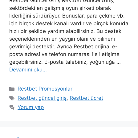
Restbet Güncel Giriş Restbet Güncel Giriş,
sektördeki en gelişmiş oyun şirketi olarak
liderliğini sürdürüyor. Bonuslar, para çekme vb.
için birçok destek kanalı vardır ve birçok konuda
hızlı bir şekilde yardım alabilirsiniz. Bu destek
seçeneklerinden en yaygın olanı ve bilineni
çevrimiçi destektir. Ayrıca Restbet orijinal e-
posta adresi ve telefon numarası ile iletişime
geçebilirsiniz. E-posta talebiniz, yoğunluğa …
Devamını oku…
Kategoriler
Restbet Promosyonlar
Etiketler
Restbet güncel giriş
,
Restbet ücret
Yorum yap