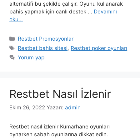
alternatifi bu şekilde çalışır. Oyunu kullanarak
bahis yapmak için canlı destek …
Devamını
oku…
Kategoriler
Restbet Promosyonlar
Etiketler
Restbet bahis sitesi
,
Restbet poker oyunları
Yorum yap
Restbet Nasıl İzlenir
Ekim 26, 2022
Yazarı:
admin
Restbet nasıl izlenir Kumarhane oyunları
oynarken sabah oyunlarına dikkat edin.