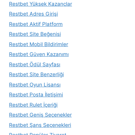
Restbet Yüksek Kazançlar
Restbet Adres Girişi
Restbet Aktif Platform
Restbet Site Beğenisi
Restbet Mobil Bildirimler
Restbet Güven Kazanımı
Restbet Ödül Sayfası
Restbet Site Benzerliği
Restbet Oyun Lisansı
Restbet Posta İletişimi
Restbet Rulet İçeriği
Restbet Geniş Seçenekler
Restbet Şans Seçenekleri