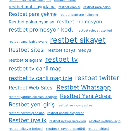
restbet mobil uygulama
restbet oranlar
restbet para çekin
Restbet para çekme
restbet platform kullanımı
restbet promosyon
Restbet poker oyunları
restbet promosyon kodu
restbet rulet stratejileri
restbet sikayet
restbet sanal bahis oyunu
Restbet sitesi
restbet sosyal medya
restbet tv
restbet telegram
restbet tv canli maç
restbet twitter
restbet tv canli maç izle
Restbet Whatsapp
Restbet Web Sitesi
Restbet Yeni Adresi
restbet yatırma adresini değiştir
Restbet yeni giriş
restbet yeni giriş adresi
restbet çevrimiçi casino
restbet önemli eleştiriler
Restbet üyelik
restbet üyeliği gereklidir
restbet üyeliğini açın
restbet şikayet belgesi
restbet şikayet prosedürü
restbet şirketi