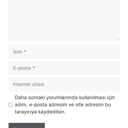
İsim
E-
posta
İnternet
sitesi
Daha sonraki yorumlarımda kullanılması için
adım, e-posta adresim ve site adresim bu
tarayıcıya kaydedilsin.