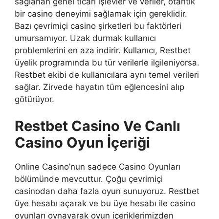
sağlanan genel ticari işlevler ve veriler, otantik
bir casino deneyimi sağlamak için gereklidir.
Bazı çevrimiçi casino şirketleri bu faktörleri
umursamıyor. Uzak durmak kullanıcı
problemlerini en aza indirir. Kullanıcı, Restbet
üyelik programında bu tür verilerle ilgileniyorsa.
Restbet ekibi de kullanıcılara aynı temel verileri
sağlar. Zirvede hayatın tüm eğlencesini alıp
götürüyor.
Restbet Casino Ve Canlı
Casino Oyun İçeriği
Online Casino’nun sadece Casino Oyunları
bölümünde mevcuttur. Çoğu çevrimiçi
casinodan daha fazla oyun sunuyoruz. Restbet
üye hesabı açarak ve bu üye hesabı ile casino
oyunları oynayarak oyun içeriklerimizden