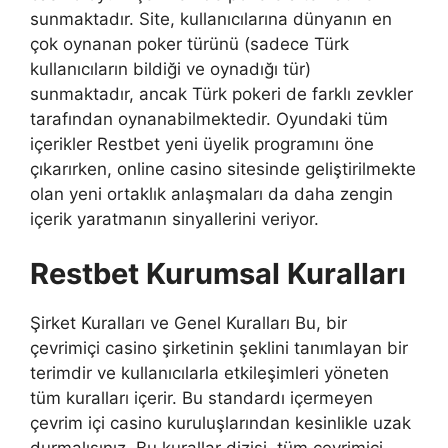
sunmaktadır. Site, kullanıcılarına dünyanın en
çok oynanan poker türünü (sadece Türk
kullanıcıların bildiği ve oynadığı tür)
sunmaktadır, ancak Türk pokeri de farklı zevkler
tarafından oynanabilmektedir. Oyundaki tüm
içerikler Restbet yeni üyelik programını öne
çıkarırken, online casino sitesinde geliştirilmekte
olan yeni ortaklık anlaşmaları da daha zengin
içerik yaratmanın sinyallerini veriyor.
Restbet Kurumsal Kuralları
Şirket Kuralları ve Genel Kuralları Bu, bir
çevrimiçi casino şirketinin şeklini tanımlayan bir
terimdir ve kullanıcılarla etkileşimleri yöneten
tüm kuralları içerir. Bu standardı içermeyen
çevrim içi casino kuruluşlarından kesinlikle uzak