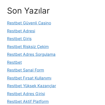
Son Yazılar
Restbet Güvenli Casino
Restbet Adresi
Restbet Giriş
Restbet Risksiz Çekim
Restbet Adres Sorgulama
Restbet
Restbet Sanal Form
Restbet Fırsat Kullanımı
Restbet Yüksek Kazançlar
Restbet Adres Girişi
Restbet Aktif Platform