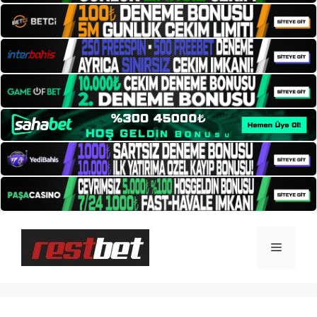
İçeriğe
atla
Menü