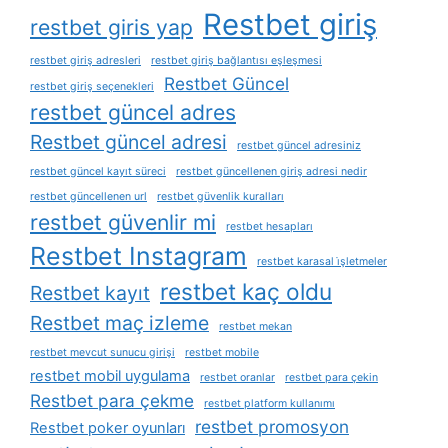
Restbet giriş
restbet giris yap
restbet giriş adresleri
restbet giriş bağlantısı eşleşmesi
Restbet Güncel
restbet giriş seçenekleri
restbet güncel adres
Restbet güncel adresi
restbet güncel adresiniz
restbet güncel kayıt süreci
restbet güncellenen giriş adresi nedir
restbet güncellenen url
restbet güvenlik kuralları
restbet güvenlir mi
restbet hesapları
Restbet Instagram
restbet karasal i̇şletmeler
restbet kaç oldu
Restbet kayıt
Restbet maç izleme
restbet mekan
restbet mevcut sunucu girişi
restbet mobile
restbet mobil uygulama
restbet oranlar
restbet para çekin
Restbet para çekme
restbet platform kullanımı
restbet promosyon
Restbet poker oyunları