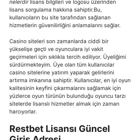
nelerdir
lisans bilgileri ve logosu üzerinden
lisans sorgulama hakkına sahiptir.Bu,
kullanıcıların bu site tarafından sağlanan
hizmetlerin güvenilirliğini anlamalarını sağlar.
Casino siteleri son zamanlarda ciddi bir
yükselişe geçti ve oyunculara iyi vakit
geçirmeleri için sıklıkla tercih ediliyor. Üyeliğimi
sürdürmekteyim. Üye olan tüm kullanıcılar
casino sitelerine yatırım yaparak gelirlerini
artırma imkanına sahiptir. Kullanıcılar, en iyi oyun
kalitesinin keyfini çıkarmalarını sağlamak için
yüzlerce oyun türünün bulunduğu oyuncu tarzı
sitelerde lisanslı hizmetler almak için zaman
harcıyorlar.
Restbet Lisansı Güncel
Giriş Adresi