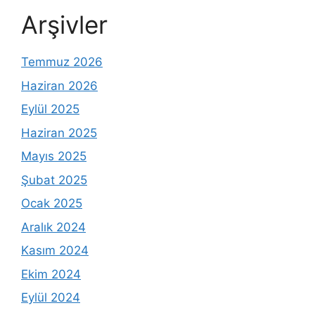
Arşivler
Temmuz 2026
Haziran 2026
Eylül 2025
Haziran 2025
Mayıs 2025
Şubat 2025
Ocak 2025
Aralık 2024
Kasım 2024
Ekim 2024
Eylül 2024