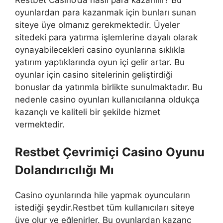
oyunlardan para kazanmak için bunları sunan
siteye üye olmanız gerekmektedir. Üyeler
sitedeki para yatırma işlemlerine dayalı olarak
oynayabilecekleri casino oyunlarına sıklıkla
yatırım yaptıklarında oyun içi gelir artar. Bu
oyunlar için casino sitelerinin geliştirdiği
bonuslar da yatırımla birlikte sunulmaktadır. Bu
nedenle casino oyunları kullanıcılarına oldukça
kazançlı ve kaliteli bir şekilde hizmet
vermektedir.
Restbet Çevrimiçi Casino Oyunu
Dolandırıcılığı Mı
Casino oyunlarında hile yapmak oyuncuların
istediği şeydir.Restbet tüm kullanıcıları siteye
üye olur ve eğlenirler. Bu oyunlardan kazanç