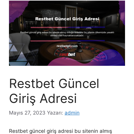
Restbet Güncel
Giriş Adresi
Mayıs 27, 2023
Yazarı:
admin
Restbet güncel giriş adresi bu sitenin almış