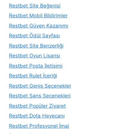
Restbet Site Beğenisi
Restbet Mobil Bildirimler
Restbet Güven Kazanımı
Restbet Ödül Sayfası
Restbet Site Benzerliği
Restbet Oyun Lisansı
Restbet Posta İletişimi
Restbet Rulet İçeriği
Restbet Geniş Seçenekler
Restbet Şans Seçenekleri
Restbet Popüler Ziyaret
Restbet Dota Heyecanı
Restbet Profesyonel İmaj