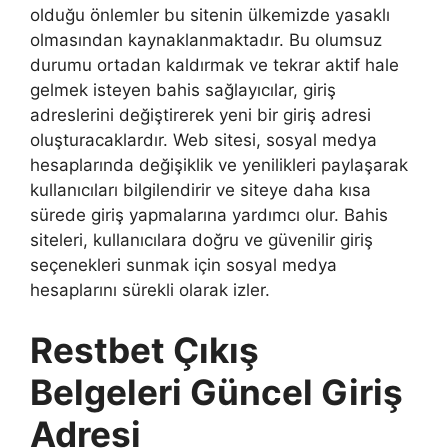
olduğu önlemler bu sitenin ülkemizde yasaklı
olmasından kaynaklanmaktadır. Bu olumsuz
durumu ortadan kaldırmak ve tekrar aktif hale
gelmek isteyen bahis sağlayıcılar, giriş
adreslerini değiştirerek yeni bir giriş adresi
oluşturacaklardır. Web sitesi, sosyal medya
hesaplarında değişiklik ve yenilikleri paylaşarak
kullanıcıları bilgilendirir ve siteye daha kısa
sürede giriş yapmalarına yardımcı olur. Bahis
siteleri, kullanıcılara doğru ve güvenilir giriş
seçenekleri sunmak için sosyal medya
hesaplarını sürekli olarak izler.
Restbet Çıkış
Belgeleri Güncel Giriş
Adresi