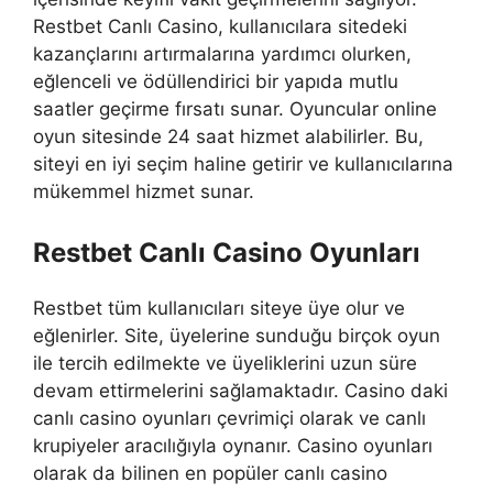
Restbet Canlı Casino, kullanıcılara sitedeki
kazançlarını artırmalarına yardımcı olurken,
eğlenceli ve ödüllendirici bir yapıda mutlu
saatler geçirme fırsatı sunar. Oyuncular online
oyun sitesinde 24 saat hizmet alabilirler. Bu,
siteyi en iyi seçim haline getirir ve kullanıcılarına
mükemmel hizmet sunar.
Restbet Canlı Casino Oyunları
Restbet tüm kullanıcıları siteye üye olur ve
eğlenirler. Site, üyelerine sunduğu birçok oyun
ile tercih edilmekte ve üyeliklerini uzun süre
devam ettirmelerini sağlamaktadır. Casino daki
canlı casino oyunları çevrimiçi olarak ve canlı
krupiyeler aracılığıyla oynanır. Casino oyunları
olarak da bilinen en popüler canlı casino