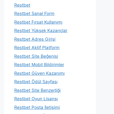
Restbet
Restbet Sanal Form
Restbet Fırsat Kullanımı
Restbet Yüksek Kazançlar
Restbet Adres Girişi
Restbet Aktif Platform
Restbet Site Beğenisi
Restbet Mobil Bildirimler
Restbet Güven Kazanımı
Restbet Ödül Sayfası
Restbet Site Benzerliği
Restbet Oyun Lisansı
Restbet Posta İletişimi