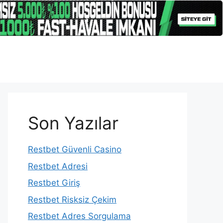
Son Yazılar
Restbet Güvenli Casino
Restbet Adresi
Restbet Giriş
Restbet Risksiz Çekim
Restbet Adres Sorgulama