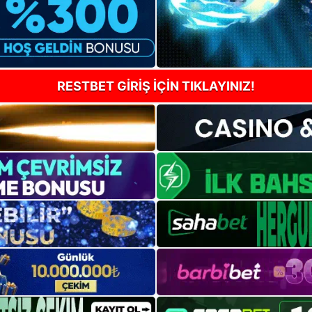
RESTBET GİRİŞ İÇİN TIKLAYINIZ!