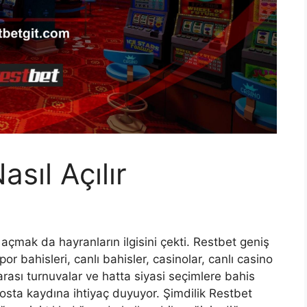
sıl Açılır
 açmak da hayranların ilgisini çekti. Restbet geniş
or bahisleri, canlı bahisler, casinolar, canlı casino
rarası turnuvalar ve hatta siyasi seçimlere bahis
-posta kaydına ihtiyaç duyuyor. Şimdilik Restbet