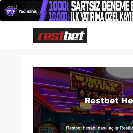
İçeriğe
atla