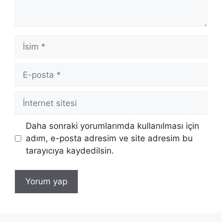
İsim
E-
posta
İnternet
sitesi
Daha sonraki yorumlarımda kullanılması için
adım, e-posta adresim ve site adresim bu
tarayıcıya kaydedilsin.