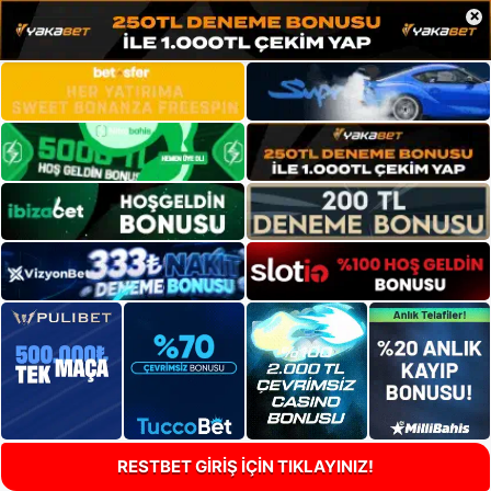
×
RESTBET GİRİŞ İÇİN TIKLAYINIZ!