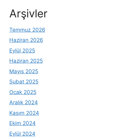
Arşivler
Temmuz 2026
Haziran 2026
Eylül 2025
Haziran 2025
Mayıs 2025
Şubat 2025
Ocak 2025
Aralık 2024
Kasım 2024
Ekim 2024
Eylül 2024