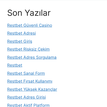
Son Yazılar
Restbet Güvenli Casino
Restbet Adresi
Restbet Giriş
Restbet Risksiz Çekim
Restbet Adres Sorgulama
Restbet
Restbet Sanal Form
Restbet Fırsat Kullanımı
Restbet Yüksek Kazançlar
Restbet Adres Girişi
Restbet Aktif Platform