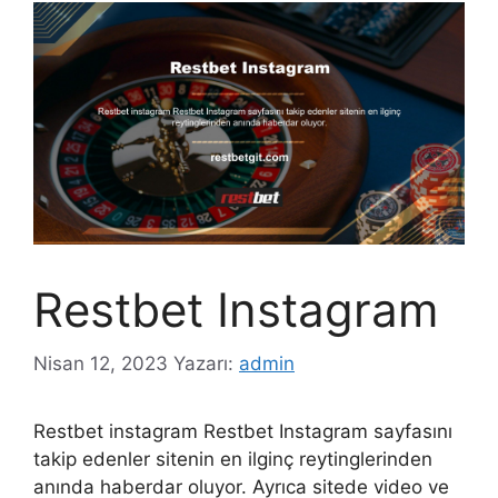
Restbet Instagram
Nisan 12, 2023
Yazarı:
admin
Restbet instagram Restbet Instagram sayfasını
takip edenler sitenin en ilginç reytinglerinden
anında haberdar oluyor. Ayrıca sitede video ve