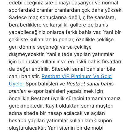
edebileceğiniz site olmayı başarıyor ve normal
sporlardaki oranlar oranlardan çok daha yüksek.
Sadece maç sonuçlarına değil, çifte şanslara,
beraberliklere ve karşılıklı gollere de bahis
yapabileceğiniz onlarca farklı bahis var. Yani bir
çekilişte kullanılan kuponlar, özellikle çekilişe
geri dönme seçeneği varsa çekilişe
düşmeyecektir. Yani sitede yapılan yatırımlar
için bonuslar kullanılır ve en riskli bahis fırsatları
da değerlendirilir. Sitedeki sanal bahisler bile
canlı bahistir.
Restbet VIP Platinum Ve Gold
Üyeler
Spor bahisleri ve
Restbet sanal bahis
oranları
e-spor bahisleri yapabilmek için
öncelikle Restbet üyelik sürecini tamamlamanız
gerekmektedir. Kayıt olduktan sonra müşteri
adına sitede bir hesap açılacak ve açılan
hesaba yapılan yatırımlar kullanılarak kupon
oluşturulacaktır. Yani sitenin bir de mobil