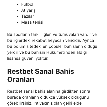
Futbol
At yarışı
Tazılar
Masa tenisi
Bu sporların farklı ligleri ve turnuvaları vardır ve
bu liglerdeki rekabet heyecan vericidir. Ayrıca
bu bölüm sitedeki en popüler bahislerin olduğu
yerdir ve bu bahisin Hükümeti’nden aldığı
lisansa güveni yoktur.
Restbet Sanal Bahis
Oranları
Restbet sanal bahis alanına girdikten sonra
burada oranların oldukça yüksek olduğunu
görebilirsiniz. İhtiyacınız olan geliri elde