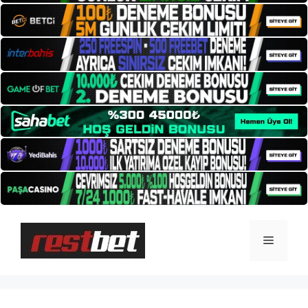
İçeriğe
atla
Menü