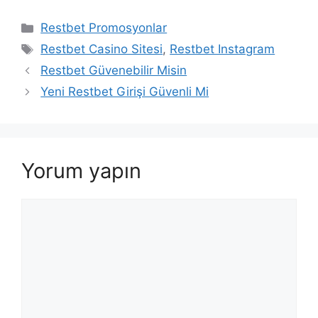
Kategoriler
Restbet Promosyonlar
Etiketler
Restbet Casino Sitesi
,
Restbet Instagram
Yazı
Restbet Güvenebilir Misin
dolaşımı
Yeni Restbet Girişi Güvenli Mi
Yorum yapın
Yorum