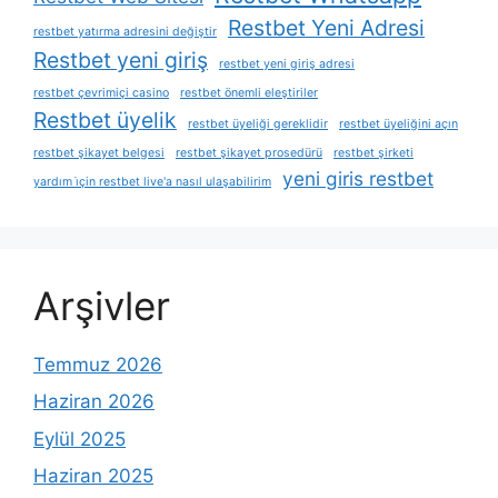
Restbet Yeni Adresi
restbet yatırma adresini değiştir
Restbet yeni giriş
restbet yeni giriş adresi
restbet çevrimiçi casino
restbet önemli eleştiriler
Restbet üyelik
restbet üyeliği gereklidir
restbet üyeliğini açın
restbet şikayet belgesi
restbet şikayet prosedürü
restbet şirketi
yeni giris restbet
yardım i̇çin restbet live'a nasıl ulaşabilirim
Arşivler
Temmuz 2026
Haziran 2026
Eylül 2025
Haziran 2025