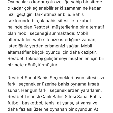
Oyuncular o kadar çok özelliğe sahip bir sitede
o kadar çok eğlenebilirler ki zamanın ne kadar
hızlı geçtiğini fark etmezler bile. Bahis
sektöründe birçok bahis sitesi ile rekabet
halinde olan Restbet, müşterilerine bir alternatif
olan mobil seçeneği sunmaktadır. Mobil
alternatifler, web sitenize istediğiniz zaman,
istediğiniz yerden erişmenizi sağlar. Mobil
alternatifler birçok oyuncu için daha caziptir.
Restbet, teknoloji geliştirmeyi müşterileri için bir
hizmete dönüştürmüştür.
Restbet Sanal Bahis Seçenekleri oyun sitesi size
farklı seçenekler üzerine bahis oynama fırsatı
sunar. Her gün farklı seçeneklerden yararlanın.
Restbet Lisanslı Canlı Bahis Sitesi Sanal Bahis
futbol, ​​basketbol, ​​tenis, at yarışı, at yarışı ve
daha fazlası üzerine oynanan bir oyundur. At