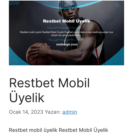
Restbet Mobil
Üyelik
Ocak 14, 2023
Yazarı:
admin
Restbet mobil üyelik Restbet Mobil Üyelik