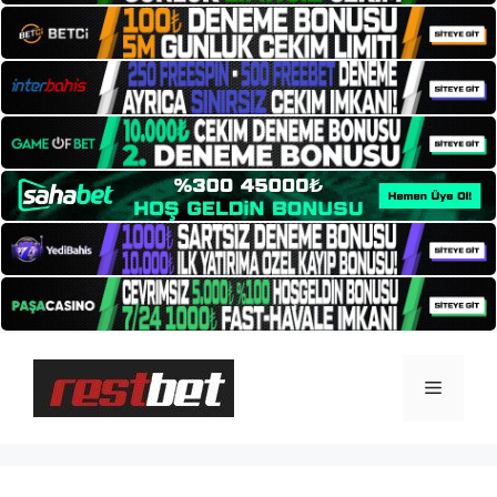
İçeriğe
atla
Menü