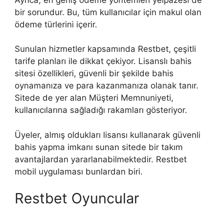
bir sorundur. Bu, tüm kullanıcılar için makul olan
ödeme türlerini içerir.
Sunulan hizmetler kapsamında Restbet, çeşitli
tarife planları ile dikkat çekiyor. Lisanslı bahis
sitesi özellikleri, güvenli bir şekilde bahis
oynamanıza ve para kazanmanıza olanak tanır.
Sitede de yer alan Müşteri Memnuniyeti,
kullanıcılarına sağladığı rakamları gösteriyor.
Üyeler, almış oldukları lisansı kullanarak güvenli
bahis yapma imkanı sunan sitede bir takım
avantajlardan yararlanabilmektedir. Restbet
mobil uygulaması bunlardan biri.
Restbet Oyuncular