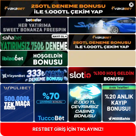
×
RESTBET GİRİŞ İÇİN TIKLAYINIZ!