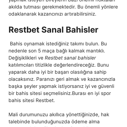
akılda tutması gerekmektedir. Bu önemli yönlere
odaklanarak kazancınızı artırabilirsiniz.
Restbet Sanal Bahisler
Bahis oynamak istediğiniz takımı bulun. Bu
nedenle son 5 maça bağlı kalmak mantıklı.
Değişiklikleri ve
Restbet sanal bahisler
katılımcıları titizlikle değerlendireceğiz. Bunu
yaparak daha iyi bir başarı olasılığına sahip
olacaksınız. Paranızı geri almak ve kazancınızla
başka şeyler yapmak istiyorsanız iyi ve güvenli
bir bahis sitesi seçmelisiniz.Burası en iyi spor
bahis sitesi Restbet.
Mali durumunuzu akıllıca yönettiğinizde, hak
talebinde bulunduğunuzda ödeme alma