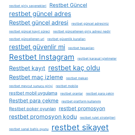
Restbet Güncel
restbet giriş seçenekleri
restbet güncel adres
Restbet güncel adresi
restbet güncel adresiniz
restbet güncel kayıt süreci
restbet güncellenen giriş adresi nedir
restbet güncellenen url
restbet güvenlik kuralları
restbet güvenlir mi
restbet hesapları
Restbet Instagram
restbet karasal i̇şletmeler
restbet kaç oldu
Restbet kayıt
Restbet maç izleme
restbet mekan
restbet mevcut sunucu girişi
restbet mobile
restbet mobil uygulama
restbet oranlar
restbet para çekin
Restbet para çekme
restbet platform kullanımı
restbet promosyon
Restbet poker oyunları
restbet promosyon kodu
restbet rulet stratejileri
restbet sikayet
restbet sanal bahis oyunu