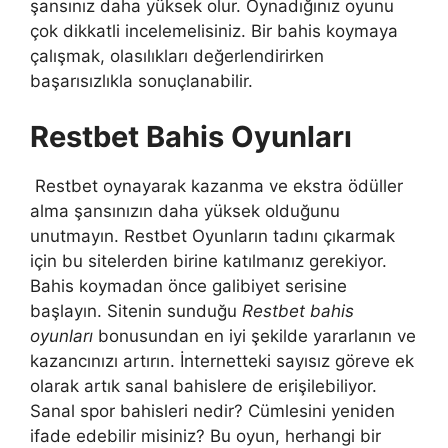
şansınız daha yüksek olur. Oynadığınız oyunu
çok dikkatli incelemelisiniz. Bir bahis koymaya
çalışmak, olasılıkları değerlendirirken
başarısızlıkla sonuçlanabilir.
Restbet Bahis Oyunları
Restbet oynayarak kazanma ve ekstra ödüller
alma şansınızın daha yüksek olduğunu
unutmayın. Restbet Oyunların tadını çıkarmak
için bu sitelerden birine katılmanız gerekiyor.
Bahis koymadan önce galibiyet serisine
başlayın. Sitenin sunduğu
Restbet bahis
oyunları
bonusundan en iyi şekilde yararlanın ve
kazancınızı artırın. İnternetteki sayısız göreve ek
olarak artık sanal bahislere de erişilebiliyor.
Sanal spor bahisleri nedir? Cümlesini yeniden
ifade edebilir misiniz? Bu oyun, herhangi bir