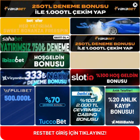
×
RESTBET GİRİŞ İÇİN TIKLAYINIZ!