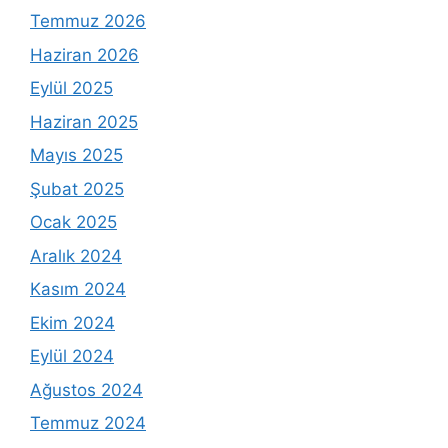
Temmuz 2026
Haziran 2026
Eylül 2025
Haziran 2025
Mayıs 2025
Şubat 2025
Ocak 2025
Aralık 2024
Kasım 2024
Ekim 2024
Eylül 2024
Ağustos 2024
Temmuz 2024