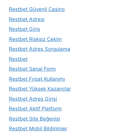
Restbet Güvenli Casino
Restbet Adresi
Restbet Giriş
Restbet Risksiz Çekim
Restbet Adres Sorgulama
Restbet
Restbet Sanal Form
Restbet Fırsat Kullanımı
Restbet Yüksek Kazançlar
Restbet Adres Girişi
Restbet Aktif Platform
Restbet Site Beğenisi
Restbet Mobil Bildirimler