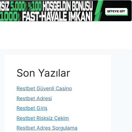
Son Yazılar
Restbet Güvenli Casino
Restbet Adresi
Restbet Giriş
Restbet Risksiz Çekim
Restbet Adres Sorgulama