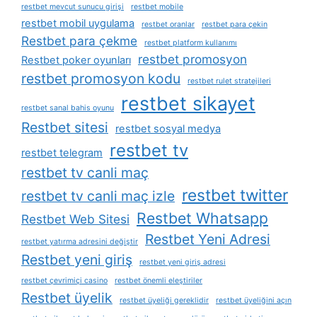
restbet mevcut sunucu girişi
restbet mobile
restbet mobil uygulama
restbet oranlar
restbet para çekin
Restbet para çekme
restbet platform kullanımı
restbet promosyon
Restbet poker oyunları
restbet promosyon kodu
restbet rulet stratejileri
restbet sikayet
restbet sanal bahis oyunu
Restbet sitesi
restbet sosyal medya
restbet tv
restbet telegram
restbet tv canli maç
restbet twitter
restbet tv canli maç izle
Restbet Whatsapp
Restbet Web Sitesi
Restbet Yeni Adresi
restbet yatırma adresini değiştir
Restbet yeni giriş
restbet yeni giriş adresi
restbet çevrimiçi casino
restbet önemli eleştiriler
Restbet üyelik
restbet üyeliği gereklidir
restbet üyeliğini açın