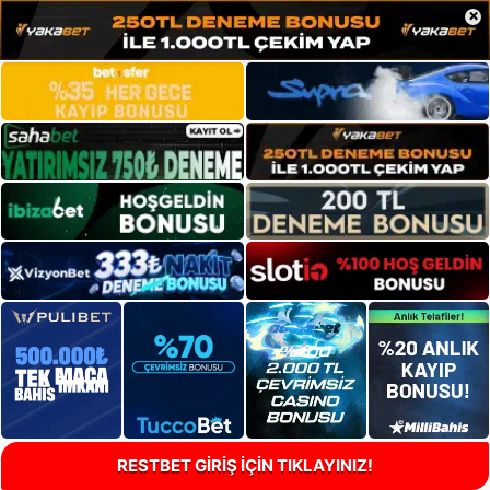
×
RESTBET GİRİŞ İÇİN TIKLAYINIZ!