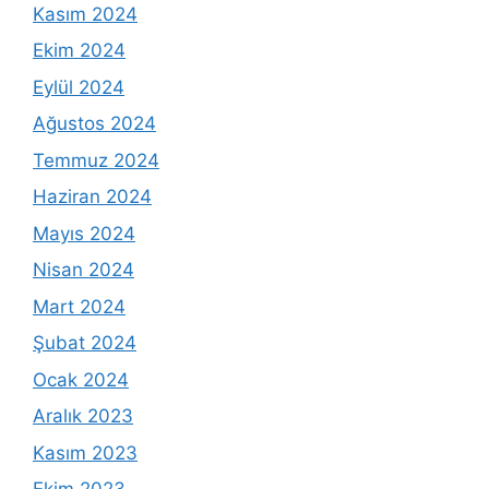
Kasım 2024
Ekim 2024
Eylül 2024
Ağustos 2024
Temmuz 2024
Haziran 2024
Mayıs 2024
Nisan 2024
Mart 2024
Şubat 2024
Ocak 2024
Aralık 2023
Kasım 2023