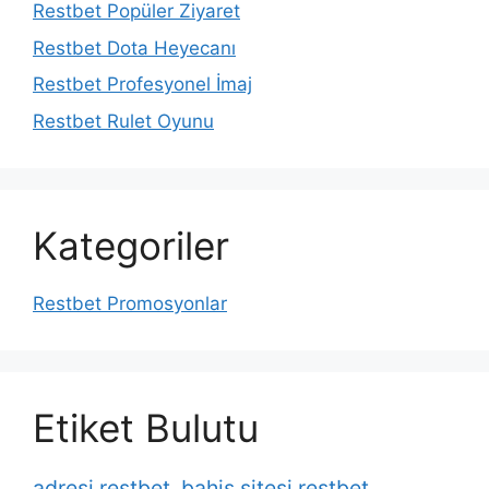
Restbet Popüler Ziyaret
Restbet Dota Heyecanı
Restbet Profesyonel İmaj
Restbet Rulet Oyunu
Kategoriler
Restbet Promosyonlar
Etiket Bulutu
adresi restbet
bahis sitesi restbet