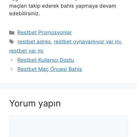
maçları takip ederek bahis yapmaya devam
edebilirsiniz.
Kategoriler
Restbet Promosyonlar
Etiketler
restbet adres
,
restbet oynayamıyor var mı
,
restbet var mı
Yazı
Restbet Kullanıcı Dostu
dolaşımı
Restbet Maç Öncesi Bahis
Yorum yapın
Yorum