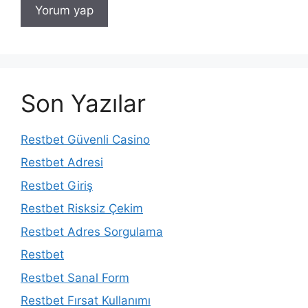
Son Yazılar
Restbet Güvenli Casino
Restbet Adresi
Restbet Giriş
Restbet Risksiz Çekim
Restbet Adres Sorgulama
Restbet
Restbet Sanal Form
Restbet Fırsat Kullanımı