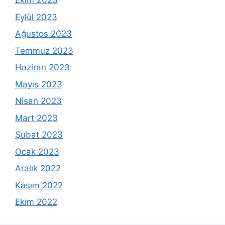
Ekim 2023
Eylül 2023
Ağustos 2023
Temmuz 2023
Haziran 2023
Mayıs 2023
Nisan 2023
Mart 2023
Şubat 2023
Ocak 2023
Aralık 2022
Kasım 2022
Ekim 2022