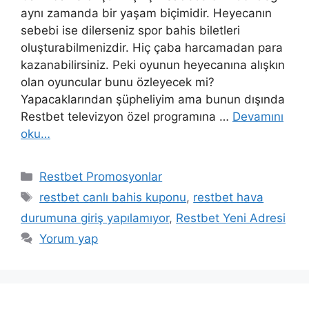
aynı zamanda bir yaşam biçimidir. Heyecanın
sebebi ise dilerseniz spor bahis biletleri
oluşturabilmenizdir. Hiç çaba harcamadan para
kazanabilirsiniz. Peki oyunun heyecanına alışkın
olan oyuncular bunu özleyecek mi?
Yapacaklarından şüpheliyim ama bunun dışında
Restbet televizyon özel programına …
Devamını
oku…
Kategoriler
Restbet Promosyonlar
Etiketler
restbet canlı bahis kuponu
,
restbet hava
durumuna giriş yapılamıyor
,
Restbet Yeni Adresi
Yorum yap