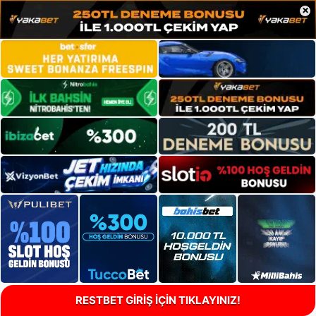
×
RESTBET GİRİŞ İÇİN TIKLAYINIZ!