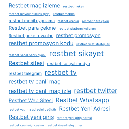
Restbet maç izleme
restbet mekan
restbet mevcut sunucu girişi
restbet mobile
restbet mobil uygulama
restbet oranlar
restbet para çekin
Restbet para çekme
restbet platform kullanımı
restbet promosyon
Restbet poker oyunları
restbet promosyon kodu
restbet rulet stratejileri
restbet sikayet
restbet sanal bahis oyunu
Restbet sitesi
restbet sosyal medya
restbet tv
restbet telegram
restbet tv canli maç
restbet twitter
restbet tv canli maç izle
Restbet Whatsapp
Restbet Web Sitesi
Restbet Yeni Adresi
restbet yatırma adresini değiştir
Restbet yeni giriş
restbet yeni giriş adresi
restbet çevrimiçi casino
restbet önemli eleştiriler