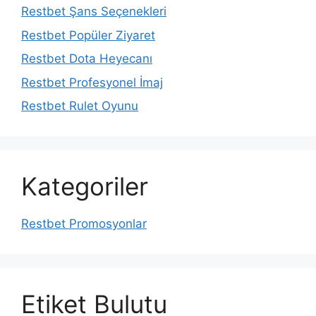
Restbet Şans Seçenekleri
Restbet Popüler Ziyaret
Restbet Dota Heyecanı
Restbet Profesyonel İmaj
Restbet Rulet Oyunu
Kategoriler
Restbet Promosyonlar
Etiket Bulutu