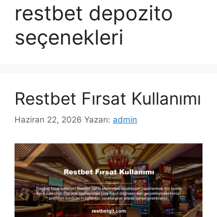
restbet depozito
seçenekleri
Restbet Fırsat Kullanımı
Haziran 22, 2026
Yazarı:
admin