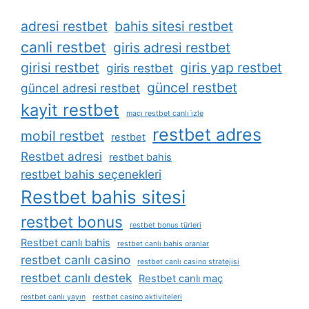
adresi restbet
bahis sitesi restbet
canli restbet
giris adresi restbet
girisi restbet
giris yap restbet
giris restbet
güncel restbet
güncel adresi restbet
kayit restbet
maçı restbet canlı i̇zle
restbet adres
mobil restbet
restbet
Restbet adresi
restbet bahis
restbet bahis seçenekleri
Restbet bahis sitesi
restbet bonus
restbet bonus türleri
Restbet canlı bahis
restbet canlı bahis oranlar
restbet canlı casino
restbet canlı casino stratejisi
restbet canlı destek
Restbet canlı maç
restbet canlı yayın
restbet casino aktiviteleri