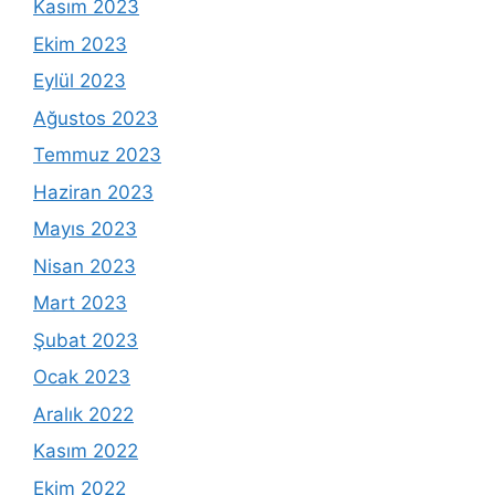
Kasım 2023
Ekim 2023
Eylül 2023
Ağustos 2023
Temmuz 2023
Haziran 2023
Mayıs 2023
Nisan 2023
Mart 2023
Şubat 2023
Ocak 2023
Aralık 2022
Kasım 2022
Ekim 2022