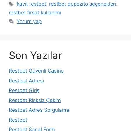
Etiketler
kayit restbet
,
restbet depozito seçenekleri
,
restbet fırsat kullanımı
Yorum yap
Son Yazılar
Restbet Güvenli Casino
Restbet Adresi
Restbet Giriş
Restbet Risksiz Çekim
Restbet Adres Sorgulama
Restbet
Restbet Sanal Form