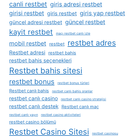
canli restbet
giris adresi restbet
girisi restbet
giris yap restbet
giris restbet
güncel restbet
güncel adresi restbet
kayit restbet
maçı restbet canlı i̇zle
restbet adres
mobil restbet
restbet
Restbet adresi
restbet bahis
restbet bahis seçenekleri
Restbet bahis sitesi
restbet bonus
restbet bonus türleri
Restbet canlı bahis
restbet canlı bahis oranlar
restbet canlı casino
restbet canlı casino stratejisi
restbet canlı destek
Restbet canlı maç
restbet canlı yayın
restbet casino aktiviteleri
restbet casino bölümü
Restbet Casino Sitesi
restbet casinosu