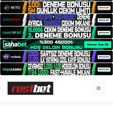
İçeriğe
atla
Menü