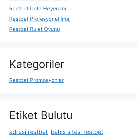
Restbet Dota Heyecanı
Restbet Profesyonel İmaj
Restbet Rulet Oyunu
Kategoriler
Restbet Promosyonlar
Etiket Bulutu
adresi restbet
bahis sitesi restbet