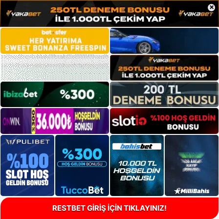
×
RESTBET GİRİŞ İÇİN TIKLAYINIZ!