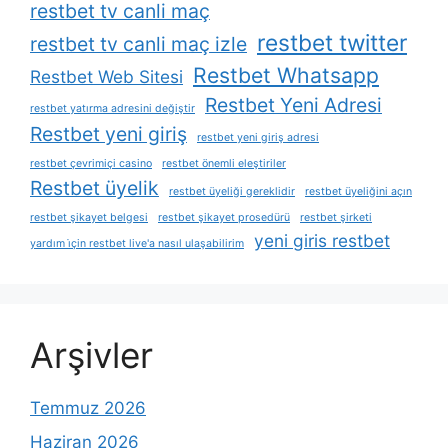
restbet tv canli maç
restbet twitter
restbet tv canli maç izle
Restbet Whatsapp
Restbet Web Sitesi
Restbet Yeni Adresi
restbet yatırma adresini değiştir
Restbet yeni giriş
restbet yeni giriş adresi
restbet çevrimiçi casino
restbet önemli eleştiriler
Restbet üyelik
restbet üyeliği gereklidir
restbet üyeliğini açın
restbet şikayet belgesi
restbet şikayet prosedürü
restbet şirketi
yeni giris restbet
yardım i̇çin restbet live'a nasıl ulaşabilirim
Arşivler
Temmuz 2026
Haziran 2026