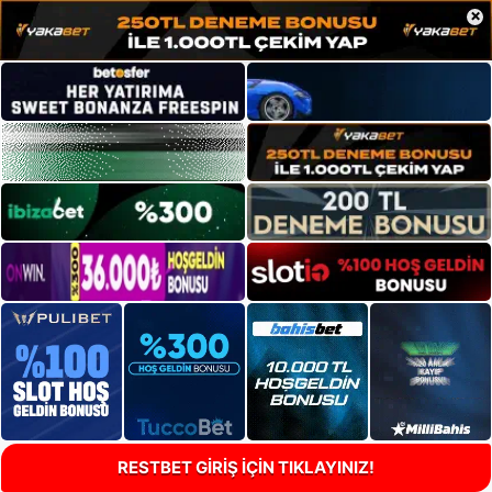
×
RESTBET GİRİŞ İÇİN TIKLAYINIZ!