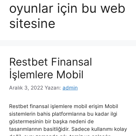
oyunlar için bu web
sitesine
Restbet Finansal
İşlemlere Mobil
Aralık 3, 2022
Yazarı:
admin
Restbet finansal işlemlere mobil erişim Mobil
sistemlerin bahis platformlarına bu kadar ilgi
göstermesinin bir başka nedeni de
tasarımlarının basitliğidir. Sadece kullanımı kolay