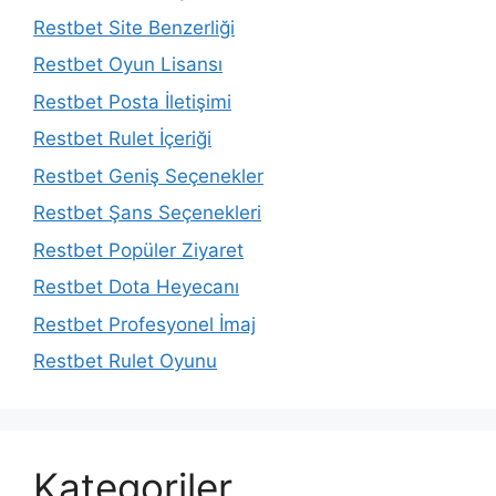
Restbet Site Benzerliği
Restbet Oyun Lisansı
Restbet Posta İletişimi
Restbet Rulet İçeriği
Restbet Geniş Seçenekler
Restbet Şans Seçenekleri
Restbet Popüler Ziyaret
Restbet Dota Heyecanı
Restbet Profesyonel İmaj
Restbet Rulet Oyunu
Kategoriler