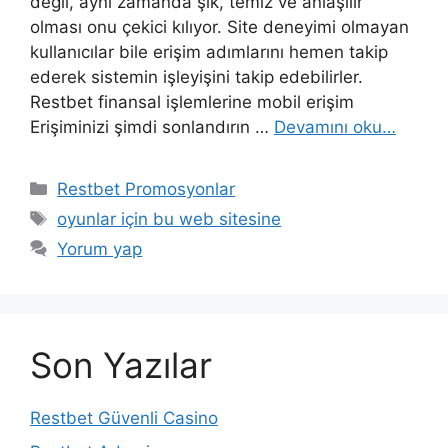
değil, aynı zamanda şık, temiz ve anlaşılır
olması onu çekici kılıyor. Site deneyimi olmayan
kullanıcılar bile erişim adımlarını hemen takip
ederek sistemin işleyişini takip edebilirler.
Restbet finansal işlemlerine mobil erişim
Erişiminizi şimdi sonlandırın …
Devamını oku…
Kategoriler
Restbet Promosyonlar
Etiketler
oyunlar için bu web sitesine
Yorum yap
Son Yazılar
Restbet Güvenli Casino