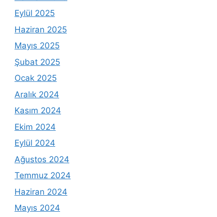
Eylül 2025
Haziran 2025
Mayıs 2025
Şubat 2025
Ocak 2025
Aralık 2024
Kasım 2024
Ekim 2024
Eylül 2024
Ağustos 2024
Temmuz 2024
Haziran 2024
Mayıs 2024