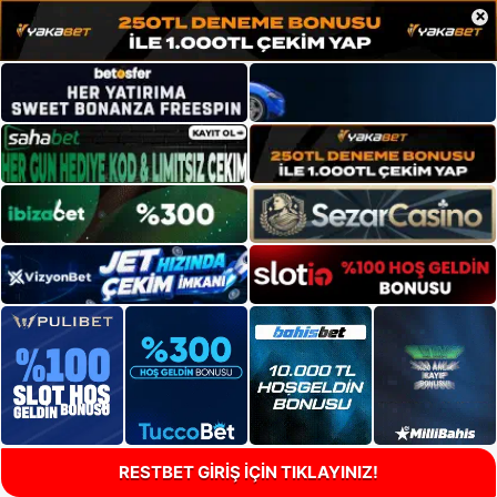
×
RESTBET GİRİŞ İÇİN TIKLAYINIZ!