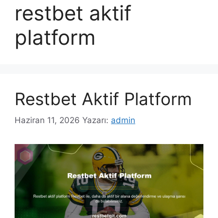
restbet aktif
platform
Restbet Aktif Platform
Haziran 11, 2026
Yazarı:
admin