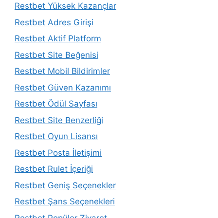
Restbet Yüksek Kazançlar
Restbet Adres Girişi
Restbet Aktif Platform
Restbet Site Beğenisi
Restbet Mobil Bildirimler
Restbet Güven Kazanımı
Restbet Ödül Sayfası
Restbet Site Benzerliği
Restbet Oyun Lisansı
Restbet Posta İletişimi
Restbet Rulet İçeriği
Restbet Geniş Seçenekler
Restbet Şans Seçenekleri
Restbet Popüler Ziyaret