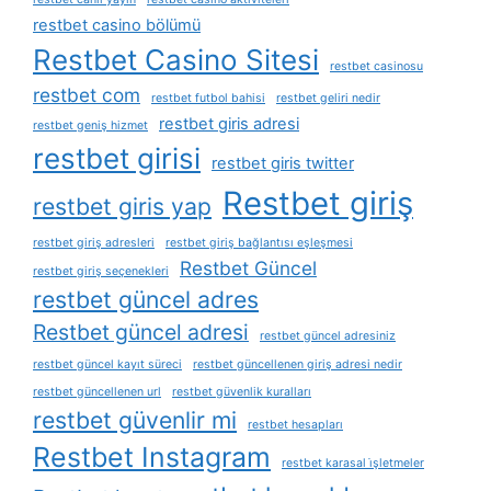
restbet casino bölümü
Restbet Casino Sitesi
restbet casinosu
restbet com
restbet futbol bahisi
restbet geliri nedir
restbet giris adresi
restbet geniş hizmet
restbet girisi
restbet giris twitter
Restbet giriş
restbet giris yap
restbet giriş adresleri
restbet giriş bağlantısı eşleşmesi
Restbet Güncel
restbet giriş seçenekleri
restbet güncel adres
Restbet güncel adresi
restbet güncel adresiniz
restbet güncel kayıt süreci
restbet güncellenen giriş adresi nedir
restbet güncellenen url
restbet güvenlik kuralları
restbet güvenlir mi
restbet hesapları
Restbet Instagram
restbet karasal i̇şletmeler