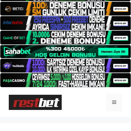
İçeriğe
atla
Menü