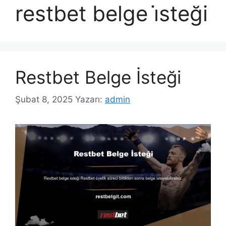
restbet belge i̇steği
Restbet Belge İsteği
Şubat 8, 2025
Yazarı:
admin