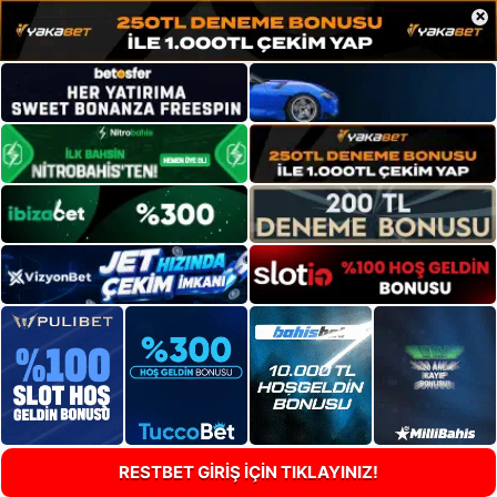
×
RESTBET GİRİŞ İÇİN TIKLAYINIZ!