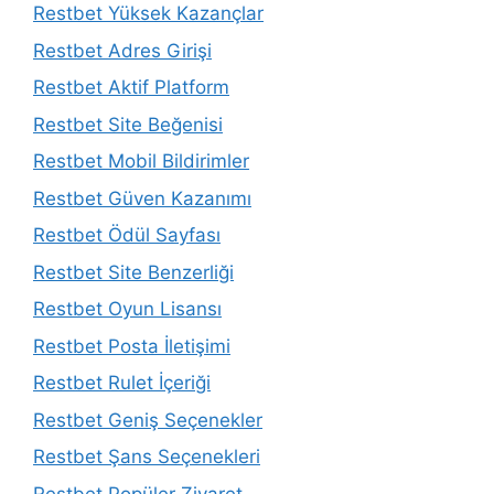
Restbet Yüksek Kazançlar
Restbet Adres Girişi
Restbet Aktif Platform
Restbet Site Beğenisi
Restbet Mobil Bildirimler
Restbet Güven Kazanımı
Restbet Ödül Sayfası
Restbet Site Benzerliği
Restbet Oyun Lisansı
Restbet Posta İletişimi
Restbet Rulet İçeriği
Restbet Geniş Seçenekler
Restbet Şans Seçenekleri
Restbet Popüler Ziyaret