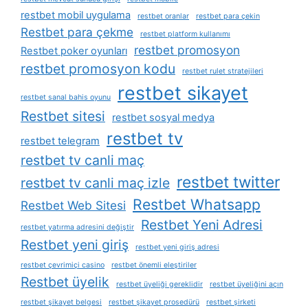
restbet mobil uygulama
restbet oranlar
restbet para çekin
Restbet para çekme
restbet platform kullanımı
restbet promosyon
Restbet poker oyunları
restbet promosyon kodu
restbet rulet stratejileri
restbet sikayet
restbet sanal bahis oyunu
Restbet sitesi
restbet sosyal medya
restbet tv
restbet telegram
restbet tv canli maç
restbet twitter
restbet tv canli maç izle
Restbet Whatsapp
Restbet Web Sitesi
Restbet Yeni Adresi
restbet yatırma adresini değiştir
Restbet yeni giriş
restbet yeni giriş adresi
restbet çevrimiçi casino
restbet önemli eleştiriler
Restbet üyelik
restbet üyeliği gereklidir
restbet üyeliğini açın
restbet şikayet belgesi
restbet şikayet prosedürü
restbet şirketi