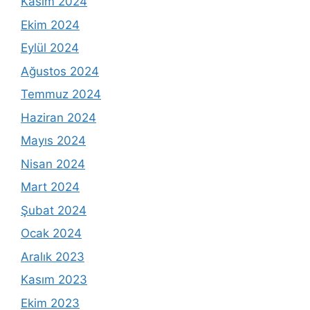
Kasım 2024
Ekim 2024
Eylül 2024
Ağustos 2024
Temmuz 2024
Haziran 2024
Mayıs 2024
Nisan 2024
Mart 2024
Şubat 2024
Ocak 2024
Aralık 2023
Kasım 2023
Ekim 2023