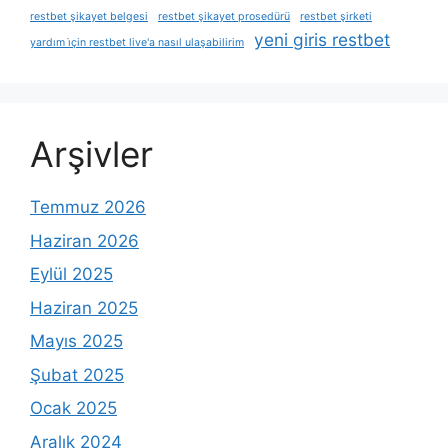
restbet şikayet belgesi
restbet şikayet prosedürü
restbet şirketi
yeni giris restbet
yardım i̇çin restbet live'a nasıl ulaşabilirim
Arşivler
Temmuz 2026
Haziran 2026
Eylül 2025
Haziran 2025
Mayıs 2025
Şubat 2025
Ocak 2025
Aralık 2024