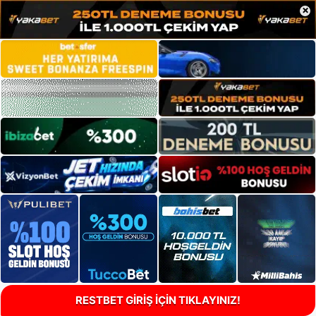
×
RESTBET GİRİŞ İÇİN TIKLAYINIZ!