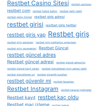
Restbet Casino Sitesi
restbet casinosu
restbet com
restbet futbol bahisi
restbet geliri nedir
restbet giris adresi
restbet geniş hizmet
restbet girisi
restbet giris twitter
Restbet giriş
restbet giris yap
restbet giriş adresleri
restbet giriş bağlantısı eşleşmesi
Restbet Güncel
restbet giriş seçenekleri
restbet güncel adres
Restbet güncel adresi
restbet güncel adresiniz
restbet güncel kayıt süreci
restbet güncellenen giriş adresi nedir
restbet güncellenen url
restbet güvenlik kuralları
restbet güvenlir mi
restbet hesapları
Restbet Instagram
restbet karasal i̇şletmeler
restbet kaç oldu
Restbet kayıt
Restbet maç izleme
restbet mekan