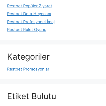
Restbet Popüler Ziyaret
Restbet Dota Heyecanı
Restbet Profesyonel İmaj
Restbet Rulet Oyunu
Kategoriler
Restbet Promosyonlar
Etiket Bulutu