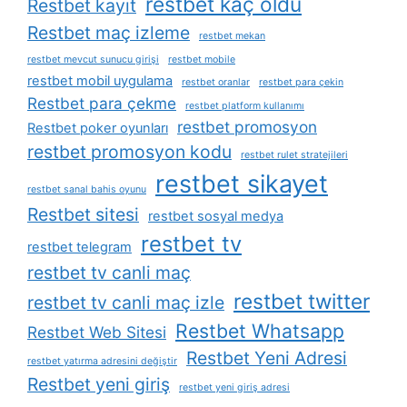
restbet kaç oldu
Restbet kayıt
Restbet maç izleme
restbet mekan
restbet mevcut sunucu girişi
restbet mobile
restbet mobil uygulama
restbet oranlar
restbet para çekin
Restbet para çekme
restbet platform kullanımı
restbet promosyon
Restbet poker oyunları
restbet promosyon kodu
restbet rulet stratejileri
restbet sikayet
restbet sanal bahis oyunu
Restbet sitesi
restbet sosyal medya
restbet tv
restbet telegram
restbet tv canli maç
restbet twitter
restbet tv canli maç izle
Restbet Whatsapp
Restbet Web Sitesi
Restbet Yeni Adresi
restbet yatırma adresini değiştir
Restbet yeni giriş
restbet yeni giriş adresi