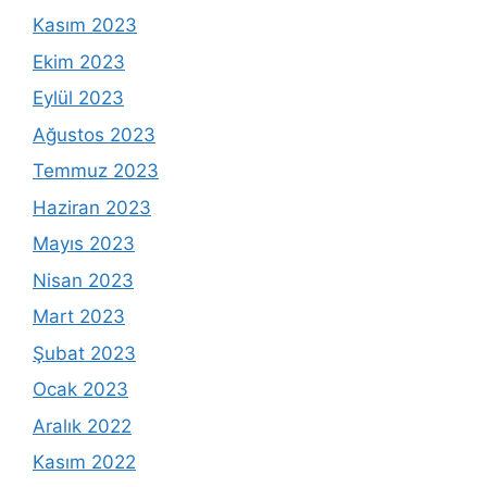
Kasım 2023
Ekim 2023
Eylül 2023
Ağustos 2023
Temmuz 2023
Haziran 2023
Mayıs 2023
Nisan 2023
Mart 2023
Şubat 2023
Ocak 2023
Aralık 2022
Kasım 2022