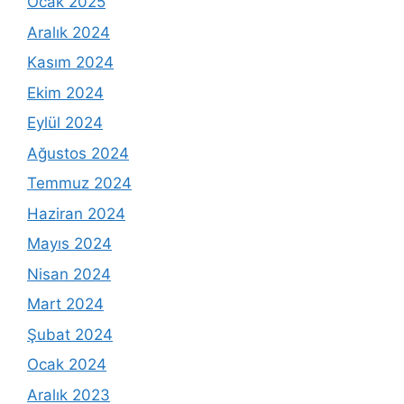
Ocak 2025
Aralık 2024
Kasım 2024
Ekim 2024
Eylül 2024
Ağustos 2024
Temmuz 2024
Haziran 2024
Mayıs 2024
Nisan 2024
Mart 2024
Şubat 2024
Ocak 2024
Aralık 2023