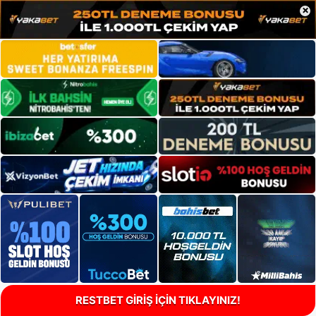
×
RESTBET GİRİŞ İÇİN TIKLAYINIZ!