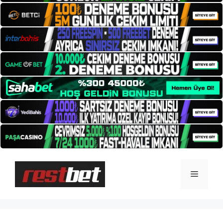
İçeriğe
atla
Menü