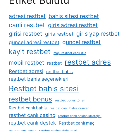
Etiket Bulutu
adresi restbet
bahis sitesi restbet
canli restbet
giris adresi restbet
girisi restbet
giris yap restbet
giris restbet
güncel restbet
güncel adresi restbet
kayit restbet
maçı restbet canlı i̇zle
restbet adres
mobil restbet
restbet
Restbet adresi
restbet bahis
restbet bahis seçenekleri
Restbet bahis sitesi
restbet bonus
restbet bonus türleri
Restbet canlı bahis
restbet canlı bahis oranlar
restbet canlı casino
restbet canlı casino stratejisi
restbet canlı destek
Restbet canlı maç
restbet canlı yayın
restbet casino aktiviteleri