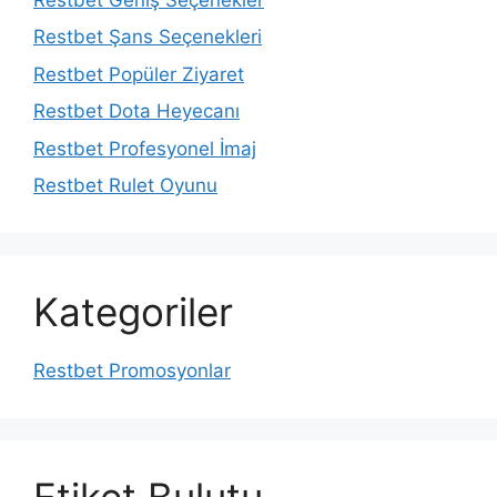
Restbet Şans Seçenekleri
Restbet Popüler Ziyaret
Restbet Dota Heyecanı
Restbet Profesyonel İmaj
Restbet Rulet Oyunu
Kategoriler
Restbet Promosyonlar