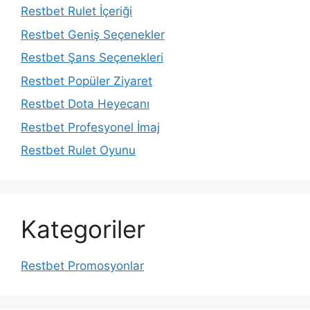
Restbet Rulet İçeriği
Restbet Geniş Seçenekler
Restbet Şans Seçenekleri
Restbet Popüler Ziyaret
Restbet Dota Heyecanı
Restbet Profesyonel İmaj
Restbet Rulet Oyunu
Kategoriler
Restbet Promosyonlar