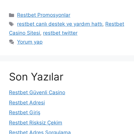
Kategoriler
Restbet Promosyonlar
Etiketler
restbet canlı destek ve yardım hattı
,
Restbet
Casino Sitesi
,
restbet twitter
Yorum yap
Son Yazılar
Restbet Güvenli Casino
Restbet Adresi
Restbet Giriş
Restbet Risksiz Çekim
Restbet Adres Sorgulama