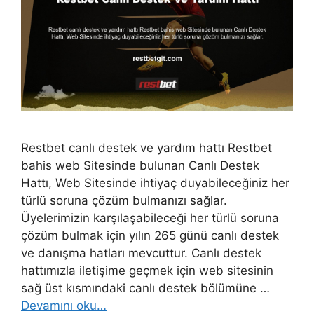
Restbet canlı destek ve yardım hattı Restbet
bahis web Sitesinde bulunan Canlı Destek
Hattı, Web Sitesinde ihtiyaç duyabileceğiniz her
türlü soruna çözüm bulmanızı sağlar.
Üyelerimizin karşılaşabileceği her türlü soruna
çözüm bulmak için yılın 265 günü canlı destek
ve danışma hatları mevcuttur. Canlı destek
hattımızla iletişime geçmek için web sitesinin
sağ üst kısmındaki canlı destek bölümüne …
Devamını oku…