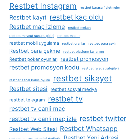
Restbet Instagram
restbet karasal i̇şletmeler
restbet kaç oldu
Restbet kayıt
Restbet maç izleme
restbet mekan
restbet mevcut sunucu girişi
restbet mobile
restbet mobil uygulama
restbet oranlar
restbet para çekin
Restbet para çekme
restbet platform kullanımı
restbet promosyon
Restbet poker oyunları
restbet promosyon kodu
restbet rulet stratejileri
restbet sikayet
restbet sanal bahis oyunu
Restbet sitesi
restbet sosyal medya
restbet tv
restbet telegram
restbet tv canli maç
restbet twitter
restbet tv canli maç izle
Restbet Whatsapp
Restbet Web Sitesi
Restbet Yeni Adresi
restbet yatırma adresini değiştir