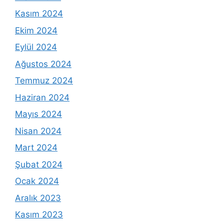
Kasım 2024
Ekim 2024
Eylül 2024
Ağustos 2024
Temmuz 2024
Haziran 2024
Mayıs 2024
Nisan 2024
Mart 2024
Şubat 2024
Ocak 2024
Aralık 2023
Kasım 2023