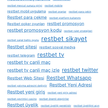
restbet mevcut sunucu girişi
restbet mobile
restbet mobil uygulama
restbet oranlar
restbet para çekin
Restbet para çekme
restbet platform kullanımı
restbet promosyon
Restbet poker oyunları
restbet promosyon kodu
restbet rulet stratejileri
restbet sikayet
restbet sanal bahis oyunu
Restbet sitesi
restbet sosyal medya
restbet tv
restbet telegram
restbet tv canli maç
restbet twitter
restbet tv canli maç izle
Restbet Whatsapp
Restbet Web Sitesi
Restbet Yeni Adresi
restbet yatırma adresini değiştir
Restbet yeni giriş
restbet yeni giriş adresi
restbet çevrimiçi casino
restbet önemli eleştiriler
Restbet üyelik
restbet üyeliği gereklidir
restbet üyeliğini açın