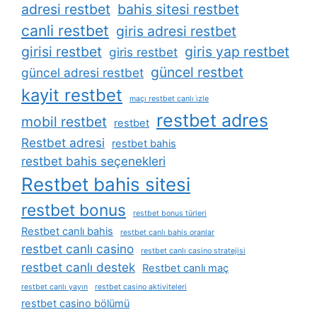
adresi restbet
bahis sitesi restbet
canli restbet
giris adresi restbet
girisi restbet
giris yap restbet
giris restbet
güncel restbet
güncel adresi restbet
kayit restbet
maçı restbet canlı i̇zle
restbet adres
mobil restbet
restbet
Restbet adresi
restbet bahis
restbet bahis seçenekleri
Restbet bahis sitesi
restbet bonus
restbet bonus türleri
Restbet canlı bahis
restbet canlı bahis oranlar
restbet canlı casino
restbet canlı casino stratejisi
restbet canlı destek
Restbet canlı maç
restbet canlı yayın
restbet casino aktiviteleri
restbet casino bölümü