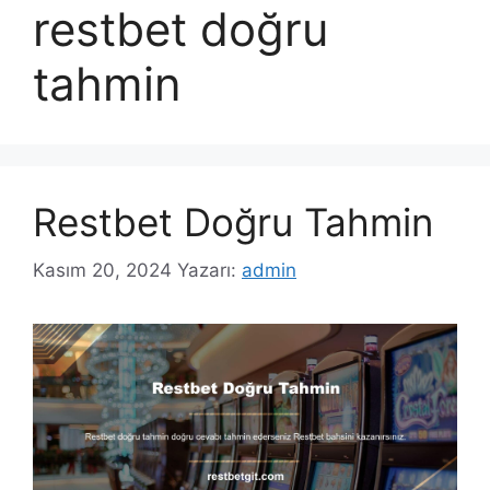
restbet doğru
tahmin
Restbet Doğru Tahmin
Kasım 20, 2024
Yazarı:
admin