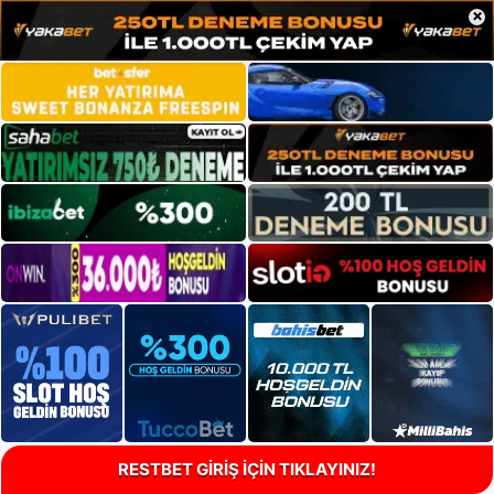
×
RESTBET GİRİŞ İÇİN TIKLAYINIZ!