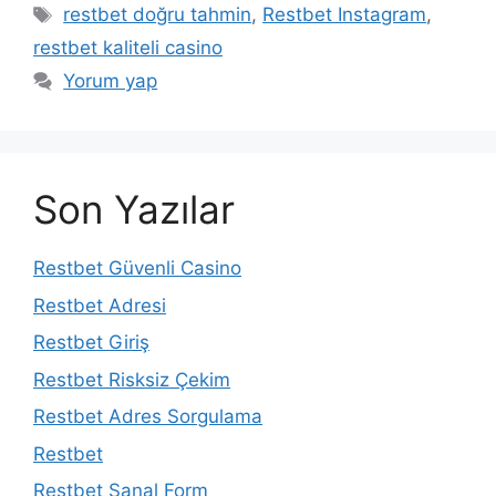
Etiketler
restbet doğru tahmin
,
Restbet Instagram
,
restbet kaliteli casino
Yorum yap
Son Yazılar
Restbet Güvenli Casino
Restbet Adresi
Restbet Giriş
Restbet Risksiz Çekim
Restbet Adres Sorgulama
Restbet
Restbet Sanal Form