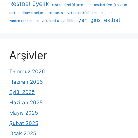
Restbet üyelik
restbet üyeliği gereklidir
restbet üyeliğini açın
restbet şikayet belgesi
restbet şikayet prosedürü
restbet şirketi
yeni giris restbet
yardım i̇çin restbet live'a nasıl ulaşabilirim
Arşivler
Temmuz 2026
Haziran 2026
Eylül 2025
Haziran 2025
Mayıs 2025
Şubat 2025
Ocak 2025