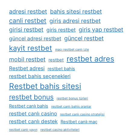
adresi restbet
bahis sitesi restbet
canli restbet
giris adresi restbet
girisi restbet
giris yap restbet
giris restbet
güncel restbet
güncel adresi restbet
kayit restbet
maçı restbet canlı i̇zle
restbet adres
mobil restbet
restbet
Restbet adresi
restbet bahis
restbet bahis seçenekleri
Restbet bahis sitesi
restbet bonus
restbet bonus türleri
Restbet canlı bahis
restbet canlı bahis oranlar
restbet canlı casino
restbet canlı casino stratejisi
restbet canlı destek
Restbet canlı maç
restbet canlı yayın
restbet casino aktiviteleri