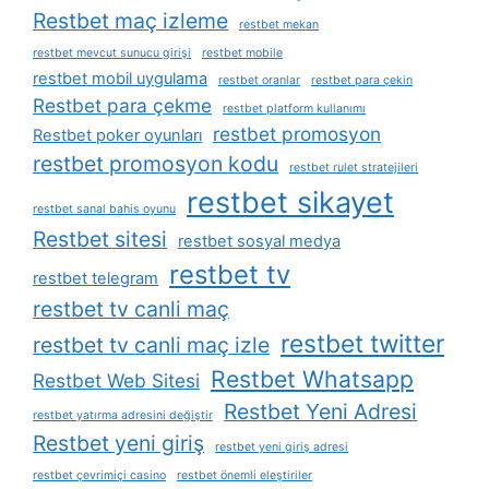
Restbet maç izleme
restbet mekan
restbet mevcut sunucu girişi
restbet mobile
restbet mobil uygulama
restbet oranlar
restbet para çekin
Restbet para çekme
restbet platform kullanımı
restbet promosyon
Restbet poker oyunları
restbet promosyon kodu
restbet rulet stratejileri
restbet sikayet
restbet sanal bahis oyunu
Restbet sitesi
restbet sosyal medya
restbet tv
restbet telegram
restbet tv canli maç
restbet twitter
restbet tv canli maç izle
Restbet Whatsapp
Restbet Web Sitesi
Restbet Yeni Adresi
restbet yatırma adresini değiştir
Restbet yeni giriş
restbet yeni giriş adresi
restbet çevrimiçi casino
restbet önemli eleştiriler