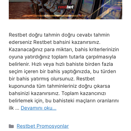
Restbet doğru tahmin doğru cevabı tahmin
ederseniz Restbet bahsini kazanırsınız.
Kazanacağınız para miktarı, bahis kriterlerinizin
oyuna yatırdığınız toplam tutarla çarpılmasıyla
belirlenir. Hızlı veya hızlı bahiste birden fazla
seçim içeren bir bahis yaptığınızda, bu türden
bir bahis yatırmış olursunuz. Restbet
kuponunda tüm tahminleriniz doğru çıkarsa
bahsinizi kazanırsınız. Toplam kazancınızı
belirlemek için, bu bahisteki maçların oranlarını
ilk …
Devamını oku…
Kategoriler
Restbet Promosyonlar