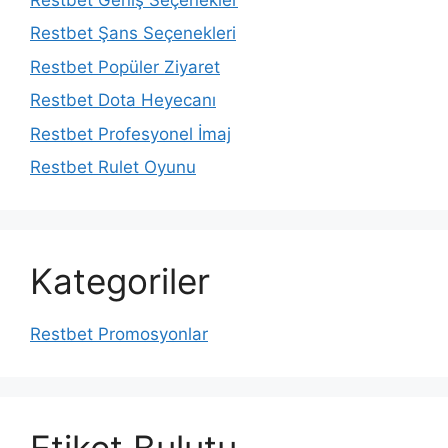
Restbet Şans Seçenekleri
Restbet Popüler Ziyaret
Restbet Dota Heyecanı
Restbet Profesyonel İmaj
Restbet Rulet Oyunu
Kategoriler
Restbet Promosyonlar