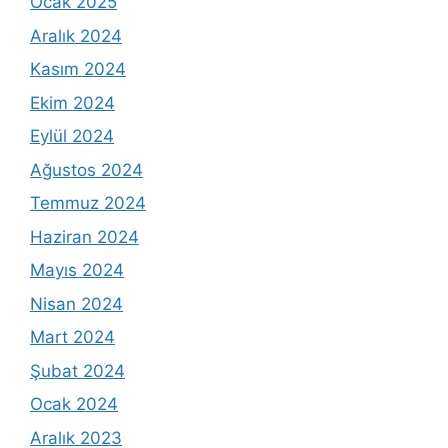
Ocak 2025
Aralık 2024
Kasım 2024
Ekim 2024
Eylül 2024
Ağustos 2024
Temmuz 2024
Haziran 2024
Mayıs 2024
Nisan 2024
Mart 2024
Şubat 2024
Ocak 2024
Aralık 2023