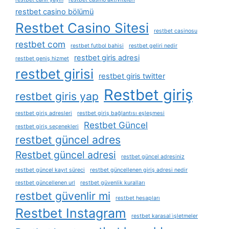
restbet casino bölümü
Restbet Casino Sitesi
restbet casinosu
restbet com
restbet futbol bahisi
restbet geliri nedir
restbet giris adresi
restbet geniş hizmet
restbet girisi
restbet giris twitter
Restbet giriş
restbet giris yap
restbet giriş adresleri
restbet giriş bağlantısı eşleşmesi
Restbet Güncel
restbet giriş seçenekleri
restbet güncel adres
Restbet güncel adresi
restbet güncel adresiniz
restbet güncel kayıt süreci
restbet güncellenen giriş adresi nedir
restbet güncellenen url
restbet güvenlik kuralları
restbet güvenlir mi
restbet hesapları
Restbet Instagram
restbet karasal i̇şletmeler