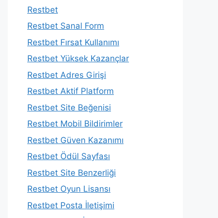
Restbet
Restbet Sanal Form
Restbet Fırsat Kullanımı
Restbet Yüksek Kazançlar
Restbet Adres Girişi
Restbet Aktif Platform
Restbet Site Beğenisi
Restbet Mobil Bildirimler
Restbet Güven Kazanımı
Restbet Ödül Sayfası
Restbet Site Benzerliği
Restbet Oyun Lisansı
Restbet Posta İletişimi