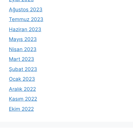
Ağustos 2023
Temmuz 2023
Haziran 2023
Mayıs 2023
Nisan 2023
Mart 2023
Şubat 2023
Ocak 2023
Aralık 2022
Kasım 2022
Ekim 2022