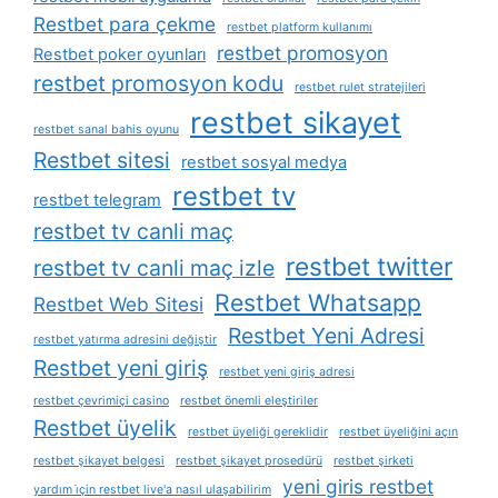
Restbet para çekme
restbet platform kullanımı
restbet promosyon
Restbet poker oyunları
restbet promosyon kodu
restbet rulet stratejileri
restbet sikayet
restbet sanal bahis oyunu
Restbet sitesi
restbet sosyal medya
restbet tv
restbet telegram
restbet tv canli maç
restbet twitter
restbet tv canli maç izle
Restbet Whatsapp
Restbet Web Sitesi
Restbet Yeni Adresi
restbet yatırma adresini değiştir
Restbet yeni giriş
restbet yeni giriş adresi
restbet çevrimiçi casino
restbet önemli eleştiriler
Restbet üyelik
restbet üyeliği gereklidir
restbet üyeliğini açın
restbet şikayet belgesi
restbet şikayet prosedürü
restbet şirketi
yeni giris restbet
yardım i̇çin restbet live'a nasıl ulaşabilirim