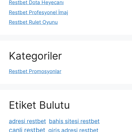
Restbet Dota Heyecanı
Restbet Profesyonel İmaj
Restbet Rulet Oyunu
Kategoriler
Restbet Promosyonlar
Etiket Bulutu
adresi restbet
bahis sitesi restbet
canli restbet
giris adresi restbet