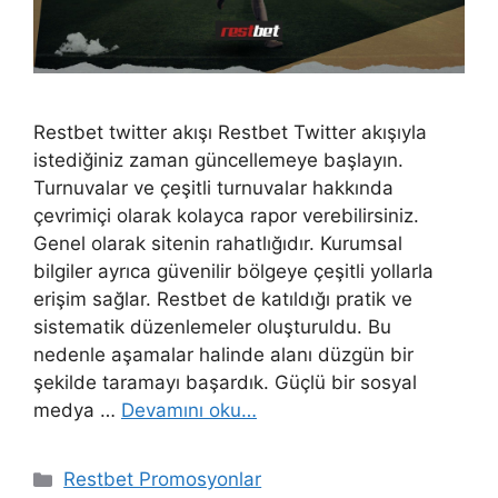
Restbet twitter akışı Restbet Twitter akışıyla
istediğiniz zaman güncellemeye başlayın.
Turnuvalar ve çeşitli turnuvalar hakkında
çevrimiçi olarak kolayca rapor verebilirsiniz.
Genel olarak sitenin rahatlığıdır. Kurumsal
bilgiler ayrıca güvenilir bölgeye çeşitli yollarla
erişim sağlar. Restbet de katıldığı pratik ve
sistematik düzenlemeler oluşturuldu. Bu
nedenle aşamalar halinde alanı düzgün bir
şekilde taramayı başardık. Güçlü bir sosyal
medya …
Devamını oku…
Kategoriler
Restbet Promosyonlar