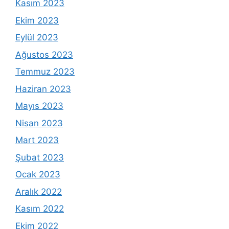
Kasım 2023
Ekim 2023
Eylül 2023
Ağustos 2023
Temmuz 2023
Haziran 2023
Mayıs 2023
Nisan 2023
Mart 2023
Şubat 2023
Ocak 2023
Aralık 2022
Kasım 2022
Ekim 2022