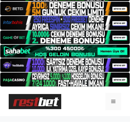
İçeriğe
atla
Menü