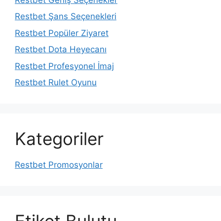
Restbet Şans Seçenekleri
Restbet Popüler Ziyaret
Restbet Dota Heyecanı
Restbet Profesyonel İmaj
Restbet Rulet Oyunu
Kategoriler
Restbet Promosyonlar