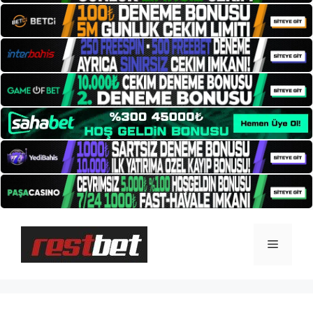
İçeriğe
atla
Menü