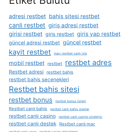
Etiket Bulutu
adresi restbet
bahis sitesi restbet
canli restbet
giris adresi restbet
girisi restbet
giris yap restbet
giris restbet
güncel restbet
güncel adresi restbet
kayit restbet
maçı restbet canlı i̇zle
restbet adres
mobil restbet
restbet
Restbet adresi
restbet bahis
restbet bahis seçenekleri
Restbet bahis sitesi
restbet bonus
restbet bonus türleri
Restbet canlı bahis
restbet canlı bahis oranlar
restbet canlı casino
restbet canlı casino stratejisi
restbet canlı destek
Restbet canlı maç
restbet canlı yayın
restbet casino aktiviteleri