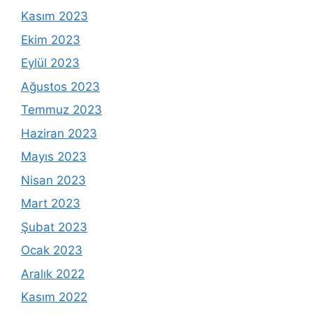
Kasım 2023
Ekim 2023
Eylül 2023
Ağustos 2023
Temmuz 2023
Haziran 2023
Mayıs 2023
Nisan 2023
Mart 2023
Şubat 2023
Ocak 2023
Aralık 2022
Kasım 2022