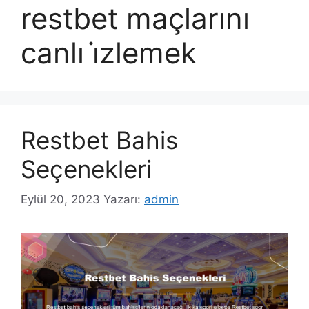
restbet maçlarını
canlı i̇zlemek
Restbet Bahis
Seçenekleri
Eylül 20, 2023
Yazarı:
admin