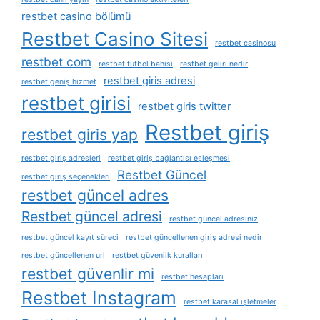
restbet casino bölümü
Restbet Casino Sitesi
restbet casinosu
restbet com
restbet futbol bahisi
restbet geliri nedir
restbet giris adresi
restbet geniş hizmet
restbet girisi
restbet giris twitter
Restbet giriş
restbet giris yap
restbet giriş adresleri
restbet giriş bağlantısı eşleşmesi
Restbet Güncel
restbet giriş seçenekleri
restbet güncel adres
Restbet güncel adresi
restbet güncel adresiniz
restbet güncel kayıt süreci
restbet güncellenen giriş adresi nedir
restbet güncellenen url
restbet güvenlik kuralları
restbet güvenlir mi
restbet hesapları
Restbet Instagram
restbet karasal i̇şletmeler