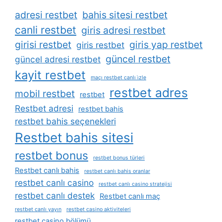
adresi restbet
bahis sitesi restbet
canli restbet
giris adresi restbet
girisi restbet
giris yap restbet
giris restbet
güncel restbet
güncel adresi restbet
kayit restbet
maçı restbet canlı i̇zle
restbet adres
mobil restbet
restbet
Restbet adresi
restbet bahis
restbet bahis seçenekleri
Restbet bahis sitesi
restbet bonus
restbet bonus türleri
Restbet canlı bahis
restbet canlı bahis oranlar
restbet canlı casino
restbet canlı casino stratejisi
restbet canlı destek
Restbet canlı maç
restbet canlı yayın
restbet casino aktiviteleri
restbet casino bölümü