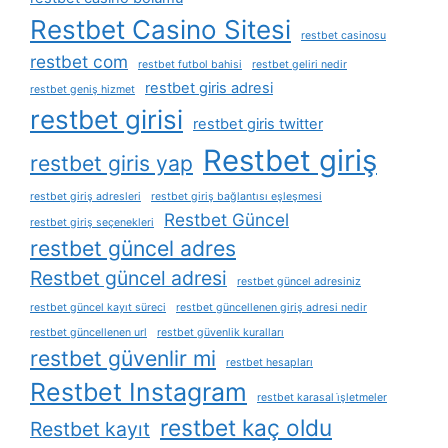
Restbet Casino Sitesi
restbet casinosu
restbet com
restbet futbol bahisi
restbet geliri nedir
restbet giris adresi
restbet geniş hizmet
restbet girisi
restbet giris twitter
Restbet giriş
restbet giris yap
restbet giriş adresleri
restbet giriş bağlantısı eşleşmesi
Restbet Güncel
restbet giriş seçenekleri
restbet güncel adres
Restbet güncel adresi
restbet güncel adresiniz
restbet güncel kayıt süreci
restbet güncellenen giriş adresi nedir
restbet güncellenen url
restbet güvenlik kuralları
restbet güvenlir mi
restbet hesapları
Restbet Instagram
restbet karasal i̇şletmeler
restbet kaç oldu
Restbet kayıt