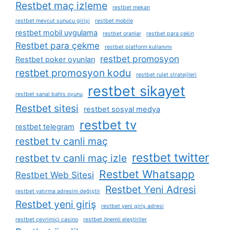
Restbet maç izleme
restbet mekan
restbet mevcut sunucu girişi
restbet mobile
restbet mobil uygulama
restbet oranlar
restbet para çekin
Restbet para çekme
restbet platform kullanımı
restbet promosyon
Restbet poker oyunları
restbet promosyon kodu
restbet rulet stratejileri
restbet sikayet
restbet sanal bahis oyunu
Restbet sitesi
restbet sosyal medya
restbet tv
restbet telegram
restbet tv canli maç
restbet twitter
restbet tv canli maç izle
Restbet Whatsapp
Restbet Web Sitesi
Restbet Yeni Adresi
restbet yatırma adresini değiştir
Restbet yeni giriş
restbet yeni giriş adresi
restbet çevrimiçi casino
restbet önemli eleştiriler