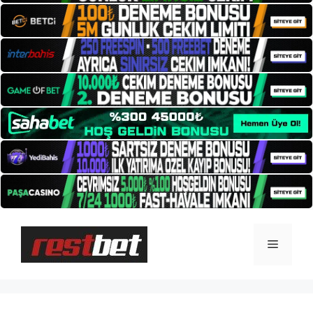
İçeriğe
atla
Menü