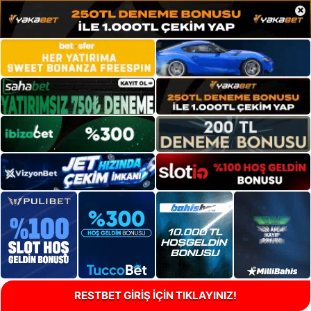
×
RESTBET GİRİŞ İÇİN TIKLAYINIZ!