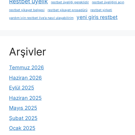
Restbet üyelik
restbet üyeliği gereklidir
restbet üyeliğini açın
restbet şikayet belgesi
restbet şikayet prosedürü
restbet şirketi
yeni giris restbet
yardım i̇çin restbet live'a nasıl ulaşabilirim
Arşivler
Temmuz 2026
Haziran 2026
Eylül 2025
Haziran 2025
Mayıs 2025
Şubat 2025
Ocak 2025