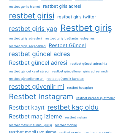
restbet giris adresi
restbet geniş hizmet
restbet girisi
restbet giris twitter
Restbet giriş
restbet giris yap
restbet giriş adresleri
restbet giriş bağlantısı eşleşmesi
Restbet Güncel
restbet giriş seçenekleri
restbet güncel adres
Restbet güncel adresi
restbet güncel adresiniz
restbet güncel kayıt süreci
restbet güncellenen giriş adresi nedir
restbet güncellenen url
restbet güvenlik kuralları
restbet güvenlir mi
restbet hesapları
Restbet Instagram
restbet karasal i̇şletmeler
restbet kaç oldu
Restbet kayıt
Restbet maç izleme
restbet mekan
restbet mevcut sunucu girişi
restbet mobile
restbet mobil uygulama
restbet oranlar
restbet para çekin