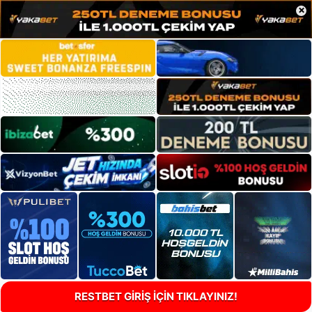
×
RESTBET GİRİŞ İÇİN TIKLAYINIZ!