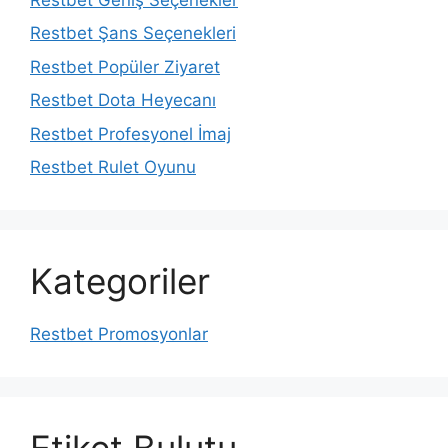
Restbet Şans Seçenekleri
Restbet Popüler Ziyaret
Restbet Dota Heyecanı
Restbet Profesyonel İmaj
Restbet Rulet Oyunu
Kategoriler
Restbet Promosyonlar