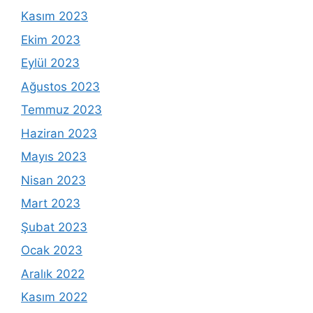
Kasım 2023
Ekim 2023
Eylül 2023
Ağustos 2023
Temmuz 2023
Haziran 2023
Mayıs 2023
Nisan 2023
Mart 2023
Şubat 2023
Ocak 2023
Aralık 2022
Kasım 2022