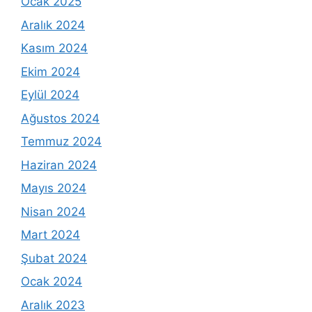
Ocak 2025
Aralık 2024
Kasım 2024
Ekim 2024
Eylül 2024
Ağustos 2024
Temmuz 2024
Haziran 2024
Mayıs 2024
Nisan 2024
Mart 2024
Şubat 2024
Ocak 2024
Aralık 2023