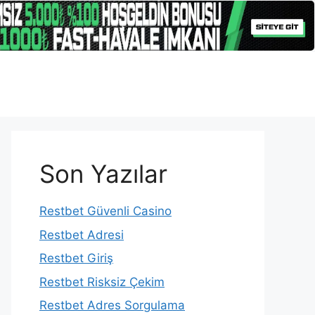
Son Yazılar
Restbet Güvenli Casino
Restbet Adresi
Restbet Giriş
Restbet Risksiz Çekim
Restbet Adres Sorgulama