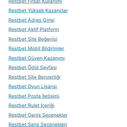
Restbet Fırsat Kullanımı
Restbet Yüksek Kazançlar
Restbet Adres Girişi
Restbet Aktif Platform
Restbet Site Beğenisi
Restbet Mobil Bildirimler
Restbet Güven Kazanımı
Restbet Ödül Sayfası
Restbet Site Benzerliği
Restbet Oyun Lisansı
Restbet Posta İletişimi
Restbet Rulet İçeriği
Restbet Geniş Seçenekler
Restbet Şans Seçenekleri