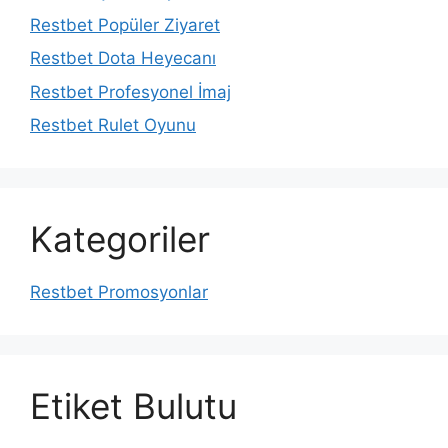
Restbet Popüler Ziyaret
Restbet Dota Heyecanı
Restbet Profesyonel İmaj
Restbet Rulet Oyunu
Kategoriler
Restbet Promosyonlar
Etiket Bulutu