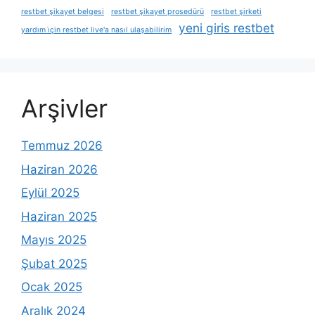
restbet şikayet belgesi
restbet şikayet prosedürü
restbet şirketi
yeni giris restbet
yardım i̇çin restbet live'a nasıl ulaşabilirim
Arşivler
Temmuz 2026
Haziran 2026
Eylül 2025
Haziran 2025
Mayıs 2025
Şubat 2025
Ocak 2025
Aralık 2024